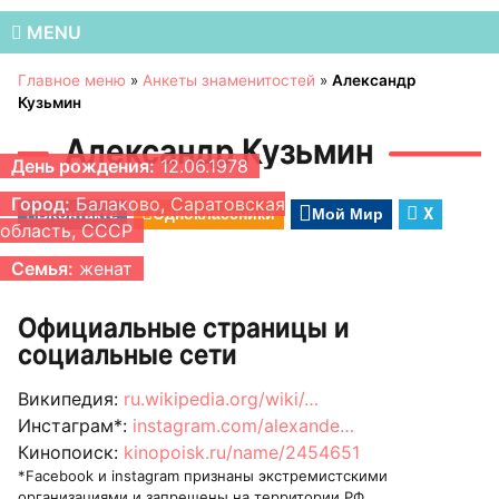
MENU
Главное меню
»
Анкеты знаменитостей
»
Александр
Кузьмин
Александр Кузьмин
День рождения:
12.06.1978
Город:
Балаково, Саратовская
ВКонтакте
Одноклассники
Мой Мир
X
область, СССР
Семья:
женат
Официальные страницы и
социальные сети
Википедия:
ru.wikipedia.org/wiki/…
Инстаграм*:
instagram.com/alexande…
Кинопоиск:
kinopoisk.ru/name/2454651
*Facebook и instagram признаны экстремистскими
организациями и запрещены на территории РФ