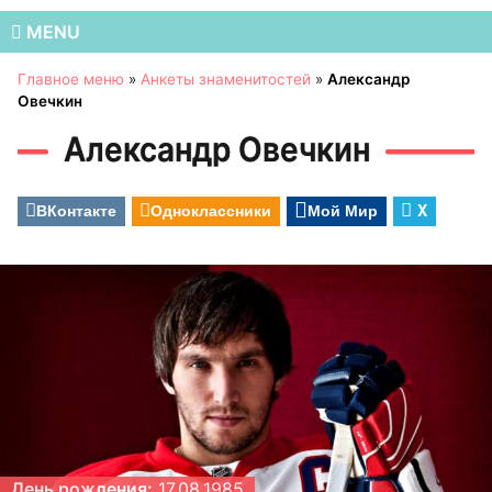
MENU
Главное меню
»
Анкеты знаменитостей
»
Александр
Овечкин
Александр Овечкин
ВКонтакте
Одноклассники
Мой Мир
X
День рождения:
17.08.1985