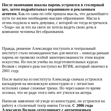
После окончания школы парень устроился в столярный
цех, затем подрабатывал охранником и рекламным
агентом.
Как-то сама по себе пришла мысль, что дальнейшего
пути по жизни необходимо высшее образование. Масла в
огонь подлила и мать девушки, с которой он тогда встречался.
«Теща» ни за что на свете не хотела видеть свою дочь в
компании человека без образования.
Правда, решение Александра поступать в театральный
институт стало неожиданностью для многих – никогда раньше
парень не проявлял особой заинтересованности этим видом
искусства. Но после учебы на подготовительных курсах
Волков с первого раза поступил во ВГИК, который окончил в
2001 году.
После выпуска из института Александр сначала устроился
каскадером на московскую киностудию и с легкостью
исполнял самые сложные трюки. Но через какое-то время
осознал, что не ради этого пять лет учился на актера.
Написав заявление об уходе из киностудии, он устроился на
работу в столичный театр имени Гоголя.
С 2006 года
Александр Волков сотрудничает с антрепризным