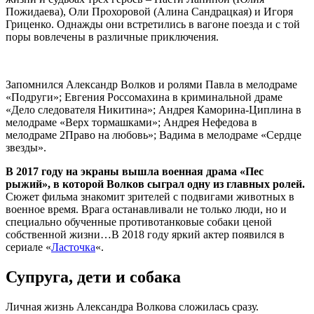
Пожидаева), Оли Прохоровой (Алина Сандрацкая) и Игоря
Гриценко. Однажды они встретились в вагоне поезда и с той
поры вовлечены в различные приключения.
Запомнился Александр Волков и ролями Павла в мелодраме
«Подруги»; Евгения Россомахина в криминальной драме
«Дело следователя Никитина»; Андрея Каморина-Циплина в
мелодраме «Верх тормашками»; Андрея Нефедова в
мелодраме 2Право на любовь»; Вадима в мелодраме «Сердце
звезды».
В 2017 году на экраны вышла военная драма «Пес
рыжий», в которой Волков сыграл одну из главных ролей.
Сюжет фильма знакомит зрителей с подвигами животных в
военное время. Врага останавливали не только люди, но и
специально обученные противотанковые собаки ценой
собственной жизни…В 2018 году яркий актер появился в
сериале «
Ласточка
«.
Супруга, дети и собака
Личная жизнь Александра Волкова сложилась сразу.