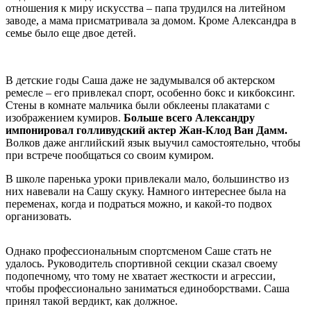
отношения к миру искусства – папа трудился на литейном
заводе, а мама присматривала за домом. Кроме Александра в
семье было еще двое детей.
В детские годы Саша даже не задумывался об актерском
ремесле – его привлекал спорт, особенно бокс и кикбоксинг.
Стены в комнате мальчика были обклеены плакатами с
изображением кумиров.
Больше всего Александру
импонировал голливудский актер Жан-Клод Ван Дамм.
Волков даже английский язык выучил самостоятельно, чтобы
при встрече пообщаться со своим кумиром.
В школе паренька уроки привлекали мало, большинство из
них навевали на Сашу скуку. Намного интереснее была на
переменах, когда и подраться можно, и какой-то подвох
организовать.
Однако профессиональным спортсменом Саше стать не
удалось. Руководитель спортивной секции сказал своему
подопечному, что тому не хватает жесткости и агрессии,
чтобы профессионально заниматься единоборствами. Саша
принял такой вердикт, как должное.