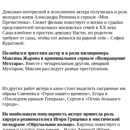
Довольно интересной в исполнении актера получилась и роль
молодого князя Александра Репнина в сериале «Моя
Пречистенка». Сюжет фильма повествует о жизни и судьбах
представителей нескольких московских семей в ХХ веке.
Саша влюблен в простую девушку Настю, но родители
требуют от сына, чтобы тот женился на равной себе – Софии
Куратовой.
Полюбился зрителям актер и в роли милиционера
Максима Жарова в криминальном сериале «Возвращение
Мухтара».
Вместе с четырехлапым другом, овчаркой
Мухтаром, Максим расследует разные преступления.
Из других работ актера в кино стоит выделить сыгранные им
образы Савчиева в «Герое нашего времени», Егора в
«Последнем приказе Генерала», Сергея в «Огнях большого
города».
Но наибольшую популярность актеру принесла роль
хирурга-реаниматолога Игоря Гриценко в мистической
мелодраме «Обручальное кольцо».
Картина повествует о
жизни и судьбах трех героев – Насти Лапиной (Юлия