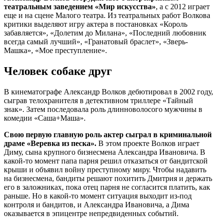
театральным заведением «Мир искусства»
, а с 2012 играет
еще и на сцене Малого театра. Из театральных работ Волкова
критики выделяют игру актера в постановках «Король
забавляется», «Долетим до Милана», «Последний любовник
всегда самый лучший», «Гранатовый браслет», «Зверь-
Машка», «Мое преступление».
Человек собаке друг
В кинематографе Александр Волков дебютировал в 2002 году,
сыграв телохранителя в детективном триллере «Тайный
знак». Затем последовала роль длинноволосого мужчины в
комедии «Саша+Маша».
Свою первую главную роль актер сыграл в криминальной
драме «Веревка из песка».
В этом проекте Волков играет
Диму, сына крупного бизнесмена Александра Ивановича. В
какой-то момент папа парня решил отказаться от бандитской
крыши и объявил войну преступному миру. Чтобы надавить
на бизнесмена, бандиты решают похитить Дмитрия и держать
его в заложниках, пока отец парня не согласится платить, как
раньше. Но в какой-то момент ситуация выходит из-под
контроля и бандитов, и Александра Ивановича, а Дима
оказывается в эпицентре непредвиденных событий.