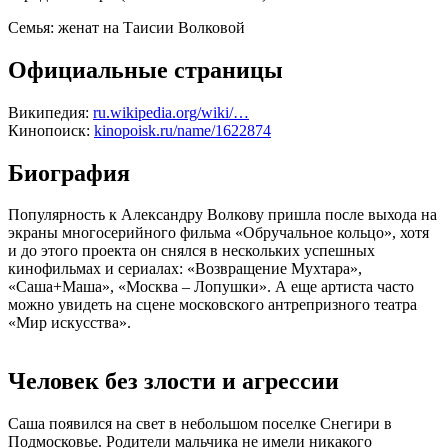
Семья:
женат на Таисии Волковой
Официальные страницы
Википедия:
ru.wikipedia.org/wiki/…
Кинопоиск:
kinopoisk.ru/name/1622874
Биография
Популярность к Александру Волкову пришла после выхода на
экраны многосерийного фильма «Обручальное кольцо», хотя
и до этого проекта он снялся в нескольких успешных
кинофильмах и сериалах: «Возвращение Мухтара»,
«Саша+Маша», «Москва – Лопушки». А еще артиста часто
можно увидеть на сцене московского антрепризного театра
«Мир искусства».
Человек без злости и агрессии
Саша появился на свет в небольшом поселке Снегири в
Подмосковье. Родители мальчика не имели никакого