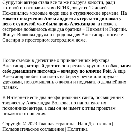
Супругой актера стала все та же подруга юности, ради
которой он отправился во ВГИК, зовут ее Таисией.
Поженились молодые люди еще в студенческие времена.
На
момент получения Александром актерского диплома у
него с супругой уже была дочь Александра
, а позже к
сестренке добавилось еще два братика – Николай и Георгий.
Живут Волковы дружно в родном для Александра поселке
Снегири в просторном загородном доме.
После съемок в детективе о приключениях Мухтара
Александр, который до того остерегался крупных собак,
завел
себе домашнего питомца – овчарку по кличке Рой
. А еще
Александр любит посидеть на берегу речки или пруда с
удочками, поразмышлять о жизни и подумать о дальнейших
планах.
В Интернете есть два неофициальных сайта, посвященных
творчеству Александра Волкова, но наполняют их
поклонники актера, а сам он не имеет к этим проектам
никакого отношения.
Copyright © 2023
Главная страница
|
Наш Дзен канал
|
Пользовательское соглашение
|
Политика