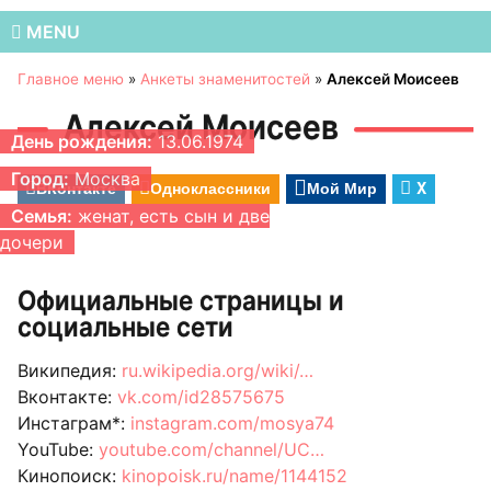
MENU
Главное меню
»
Анкеты знаменитостей
»
Алексей Моисеев
Алексей Моисеев
День рождения:
13.06.1974
Город:
Москва
ВКонтакте
Одноклассники
Мой Мир
X
Семья:
женат, есть сын и две
дочери
Официальные страницы и
социальные сети
Википедия:
ru.wikipedia.org/wiki/…
Вконтакте:
vk.com/id28575675
Инстаграм*:
instagram.com/mosya74
YouTube:
youtube.com/channel/UC…
Кинопоиск:
kinopoisk.ru/name/1144152