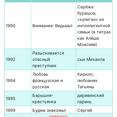
Серёжа
Курашов,
«хулиган» из
1990
Внимание: Ведьмы!
интеллигентной
семьи (в титрах
как Алёша
Моисеев)
Разыскивается
1992
опасный
сын Михаила
преступник
Любовь
Кирилл,
1994
французская и
любовник
русская
Татьяны
Барышня-
деревенский
1995
крестьянка
парень
1999
Будем знакомы!
Сергей