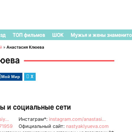
езд
ТОП фильмов
ШОК
Мужья и жены знаменито
й
»
Анастасия Клюева
люева
Мой Мир
X
ы и социальные сети
siy…
Инстаграм*:
instagram.com/anastasi…
671959
Официальный сайт:
nastyaklyueva.com