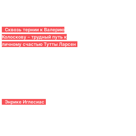
Сквозь тернии к Валерию
Колоскову – трудный путь к
личному счастью Тутты Ларсен
Энрике Иглесиас