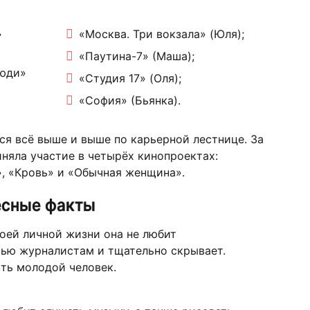
»
«Москва. Три вокзала» (Юля);
«Паутина-7» (Маша);
люди»
«Студия 17» (Оля);
«София» (Бьянка).
я всё выше и выше по карьерной лестнице. За
иняла участие в четырёх кинопроектах:
, «Кровь» и «Обычная женщина».
есные факты
оей личной жизни она не любит
вью журналистам и тщательно скрывает.
сть молодой человек.