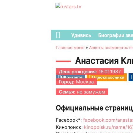
Удивись
Биографии зв
Главное меню
»
Анкеты знаменитосте
Анастасия К
День рождения:
16.01.1987
ВКонтакте
Одноклассники
Город:
Москва
Семья:
не замужем
Официальные страниц
Facebook*:
facebook.com/anasta
Кинопоиск:
kinopoisk.ru/name/1