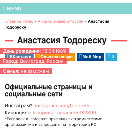
MENU
Главное меню
»
Анкеты знаменитостей
»
Анастасия
Тодореску
Анастасия Тодореску
День рождения:
18.04.1989
ВКонтакте
Одноклассники
Мой Мир
X
Город:
Волгоград, Россия
Семья:
не замужем
Официальные страницы и
социальные сети
Инстаграм*:
instagram.com/todoresk…
Кинопоиск:
kinopoisk.ru/name/5383899
*Facebook и instagram признаны экстремистскими
организациями и запрещены на территории РФ