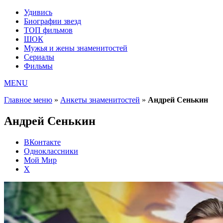
Удивись
Биографии звезд
ТОП фильмов
ШОК
Мужья и жены знаменитостей
Сериалы
Фильмы
MENU
Главное меню
»
Анкеты знаменитостей
»
Андрей Сенькин
Андрей Сенькин
ВКонтакте
Одноклассники
Мой Мир
X