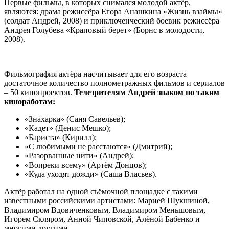
Первые фильмы, в которых снимался молодой актёр,
являются: драма режиссёра Егора Анашкина «Жизнь взаймы»
(солдат Андрей, 2008) и приключенческий боевик режиссёра
Андрея Голубева «Краповый берет» (Борнс в молодости,
2008).
Фильмография актёра насчитывает для его возраста
достаточное количество полнометражных фильмов и сериалов
– 50 кинопроектов.
Телезрителям Андрей знаком по таким
киноработам:
«Знахарка» (Саня Савельев);
«Кадет» (Денис Мешко);
«Бариста» (Кирилл);
«С любимыми не расстаются» (Дмитрий);
«Разорванные нити» (Андрей);
«Вопреки всему» (Артём Донцов);
«Куда уходят дожди» (Саша Власьев).
Актёр работал на одной съёмочной площадке с такими
известными российскими артистами: Марией Шукшиной,
Владимиром Вдовиченковым, Владимиром Меньшовым,
Игорем Скляром, Анной Чиповской, Алёной Бабенко и
многими другими.