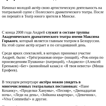
Начинал молодой актёр свою артистическую деятельность на
театральной сцене с Полесского драматического театра. После
он перешёл в Театр юного зрителя в Минске.
С конца 2008 года Андрей
служит в составе труппы
Академического драматического театра имени Максима
Горького
, который является главным театром в Белоруссии.
На этой сцене актёр играет и по сегодняшний день.
Среди ярких спектаклей, в которых принимал участие
Андрей, были: «Трёхгрошовая опера» (нищий), «Рок-опера по
произведениям Пушкина» (патриций), «Анджело» (Алексей
Ереньков) «Бег» (конвойный казак) и «Я твоя невеста» (Миша
Ерофеев).
В текущем репертуаре
актёра можно увидеть в
многочисленных театральных постановках
: «Пане
Коханку», «Проделки Ханумы», «Песняр», «Двенадцатая
ночь», «Леди на день», «Зойкина квартира», «Девичник»,
«Viva Commedia!» и другие.