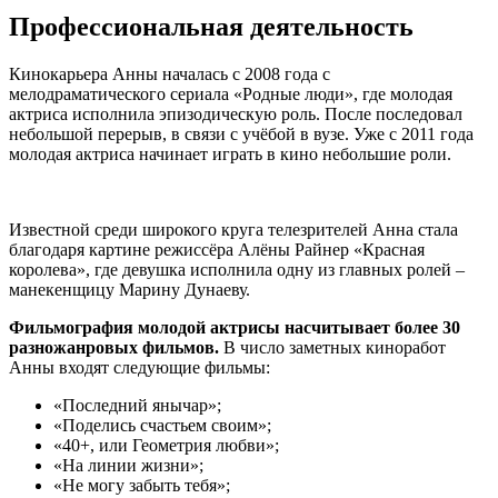
Профессиональная деятельность
Кинокарьера Анны началась с 2008 года с
мелодраматического сериала «Родные люди», где молодая
актриса исполнила эпизодическую роль. После последовал
небольшой перерыв, в связи с учёбой в вузе. Уже с 2011 года
молодая актриса начинает играть в кино небольшие роли.
Известной среди широкого круга телезрителей Анна стала
благодаря картине режиссёра Алёны Райнер «Красная
королева», где девушка исполнила одну из главных ролей –
манекенщицу Марину Дунаеву.
Фильмография молодой актрисы насчитывает более 30
разножанровых фильмов.
В число заметных киноработ
Анны входят следующие фильмы:
«Последний янычар»;
«Поделись счастьем своим»;
«40+, или Геометрия любви»;
«На линии жизни»;
«Не могу забыть тебя»;