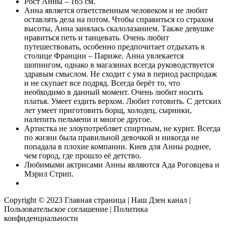
Рост Анны – 165 см.
Анна является ответственным человеком и не любит
оставлять дела на потом. Чтобы справиться со страхом
высоты, Анна занялась скалолазанием. Также девушке
нравиться петь и танцевать. Очень любит
путешествовать, особенно предпочитает отдыхать в
столице Франции – Париже. Анна увлекается
шопингом, однако в магазинах всегда руководствуется
здравым смыслом. Не сходит с ума в период распродаж
и не скупает все подряд. Всегда берёт то, что
необходимо в данный момент. Очень любит носить
платья. Умеет ездить верхом. Любит готовить. С детских
лет умеет приготовить борщ, холодец, сырники,
налепить пельмени и многое другое.
Артистка не злоупотребляет спиртным, не курит. Всегда
по жизни была правильной девочкой и никогда не
попадала в плохие компании. Киев для Анны роднее,
чем город, где прошло её детство.
Любимыми актрисами Анны являются Ада Роговцева и
Мэрил Стрип.
Copyright © 2023
Главная страница
|
Наш Дзен канал
|
Пользовательское соглашение
|
Политика
конфиденциальности