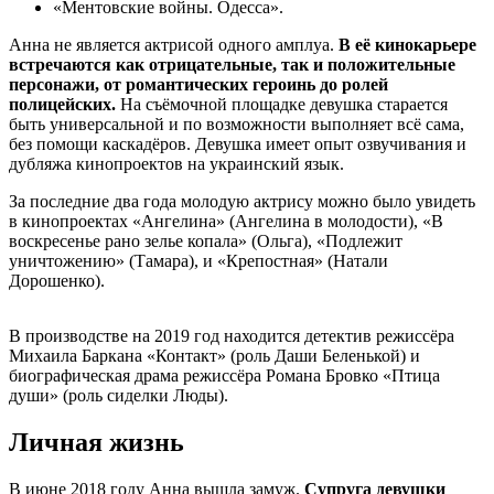
«Ментовские войны. Одесса».
Анна не является актрисой одного амплуа.
В её кинокарьере
встречаются как отрицательные, так и положительные
персонажи, от романтических героинь до ролей
полицейских.
На съёмочной площадке девушка старается
быть универсальной и по возможности выполняет всё сама,
без помощи каскадёров. Девушка имеет опыт озвучивания и
дубляжа кинопроектов на украинский язык.
За последние два года молодую актрису можно было увидеть
в кинопроектах «Ангелина» (Ангелина в молодости), «В
воскресенье рано зелье копала» (Ольга), «Подлежит
уничтожению» (Тамара), и «Крепостная» (Натали
Дорошенко).
В производстве на 2019 год находится детектив режиссёра
Михаила Баркана «Контакт» (роль Даши Беленькой) и
биографическая драма режиссёра Романа Бровко «Птица
души» (роль сиделки Люды).
Личная жизнь
В июне 2018 году Анна вышла замуж.
Супруга девушки