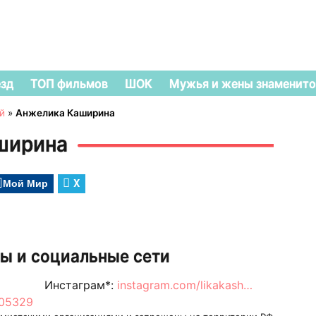
езд
ТОП фильмов
ШОК
Мужья и жены знаменито
й
»
Анжелика Каширина
ширина
Мой Мир
X
ы и социальные сети
Инстаграм*:
instagram.com/likakash…
605329