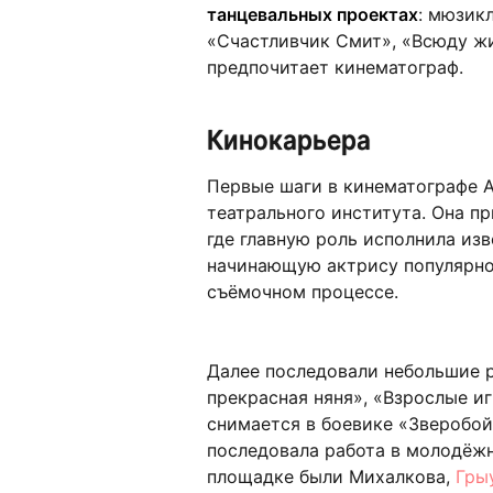
танцевальных проектах
: мюзик
«Счастливчик Смит», «Всюду жи
предпочитает кинематограф.
Кинокарьера
Первые шаги в кинематографе А
театрального института. Она пр
где главную роль исполнила из
начинающую актрису популярной
съёмочном процессе.
Далее последовали небольшие р
прекрасная няня», «Взрослые и
снимается в боевике «Зверобой»
последовала работа в молодёжн
площадке были Михалкова,
Гры