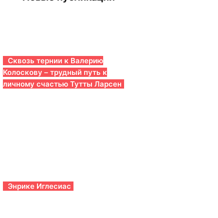
Сквозь тернии к Валерию
Колоскову – трудный путь к
личному счастью Тутты Ларсен
Энрике Иглесиас