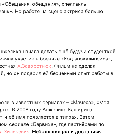
л «Обещания, обещания», спектакль
знь». Но работе на сцене актриса больше
нжелика начала делать ещё будучи студенткой
иняла участие в боевике «Код апокалипсиса»,
вестная
А.Заворотнюк
. Фильм не сделал
, но он подарил ей бесценный опыт работы в
оли в известных сериалах – «Мачеха», «Моя
гры». В 2008 году Анжелика Каширина
 и её имя появляется в титрах. Затем
ом сериале «Барвиха», где партнёрами по
у
,
Хилькевич
.
Небольшие роли достались