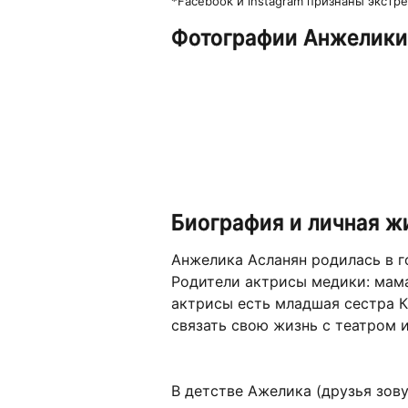
*Facebook и instagram признаны экст
Фотографии Анжелики
Биография и личная ж
Анжелика Асланян родилась в г
Родители актрисы медики: мама 
актрисы есть младшая сестра 
связать свою жизнь с театром и
В детстве Ажелика (друзья зов