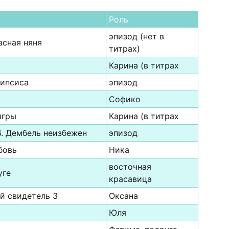
Роль
эпизод (нет в
асная няня
титрах)
Карина (в титрах
липсиса
эпизод
Софико
игры
Карина (в титрах
6. Дембель неизбежен
эпизод
бовь
Ника
восточная
уге
красавица
й свидетель 3
Оксана
Юля