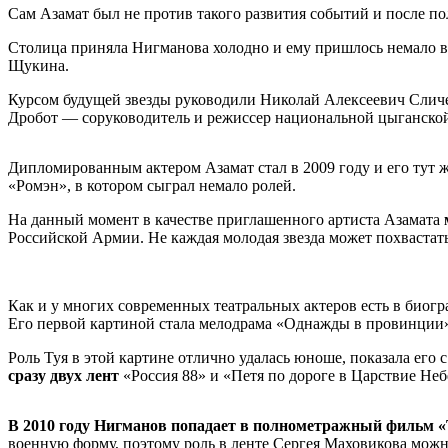
Сам Азамат был не против такого развития событий и после по
Столица приняла Нигманова холодно и ему пришлось немало вы
Щукина.
Курсом будущей звезды руководили Николай Алексеевич Сличен
Дробот — соруководитель и режиссер национальной цыганской 
Дипломированным актером Азамат стал в 2009 году и его тут 
«Ромэн», в котором сыграл немало ролей.
На данный момент в качестве приглашенного артиста Азамата
Российской Армии. Не каждая молодая звезда может похвастат
Как и у многих современных театральных актеров есть в биог
Его первой картиной стала мелодрама «Однажды в провинции
Роль Туя в этой картине отлично удалась юноше, показала его
сразу двух лент
«Россия 88» и «Петя по дороге в Царствие Неб
В 2010 году Нигманов попадает в полнометражный фильм «
военную форму, поэтому роль в ленте Сергея Маховикова можно