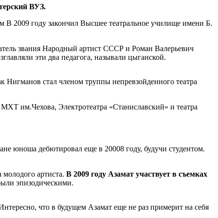
терский ВУЗ.
м В 2009 году закончил Высшее театральное училище имени Б.
датель звания Народный артист СССР и Роман Валерьевич
главляли эти два педагога, называли цыганской.
Так Нигманов стал членом труппы непревзойденного театра
, МХТ им.Чехова, Электротеатра «Станиславский» и театра
ане юноша дебютировал еще в 20008 году, будучи студентом.
а молодого артиста.
В 2009 году Азамат участвует в съемках
 были эпизодическими.
 Интересно, что в будущем Азамат еще не раз примерит на себя