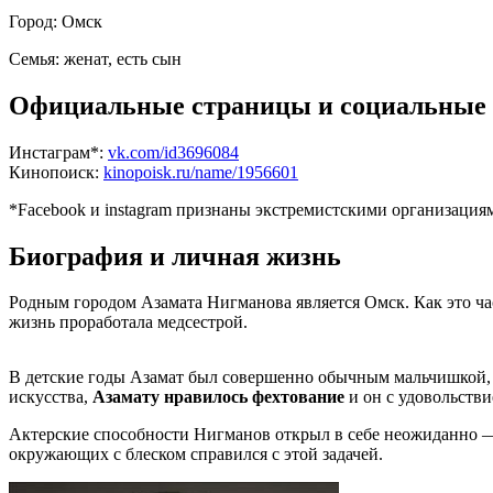
Город:
Омск
Семья:
женат, есть сын
Официальные страницы и социальные 
Инстаграм*:
vk.com/id3696084
Кинопоиск:
kinopoisk.ru/name/1956601
*Facebook и instagram признаны экстремистскими организаци
Биография и личная жизнь
Родным городом Азамата Нигманова является Омск. Как это ча
жизнь проработала медсестрой.
В детские годы Азамат был совершенно обычным мальчишкой, к
искусства,
Азамату нравилось фехтование
и он с удовольстви
Актерские способности Нигманов открыл в себе неожиданно —
окружающих с блеском справился с этой задачей.