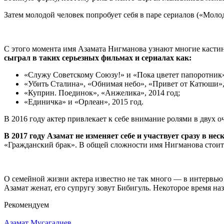
Затем молодой человек попробует себя в паре сериалов («Мол
С этого момента имя Азамата Нигманова узнают многие кастин
сыграл в таких серьезных фильмах и сериалах как:
«Служу Советскому Союзу!» и «Пока цветет папоротник»,
«Убить Сталина», «Обнимая небо», «Привет от Катюши»,
«Куприн. Поединок», «Анжелика», 2014 год;
«Единичка» и «Орлеан», 2015 год.
В 2016 году актер привлекает к себе внимание ролями в двух
В 2017 году Азамат не изменяет себе и участвует сразу в не
«Гражданский брак». В общей сложности имя Нигманова стоит в
О семейной жизни актера известно не так много — в интервью 
Азамат женат, его супругу зовут Бибигуль. Некоторое время н
Рекомендуем
Азамат Мусагалиев