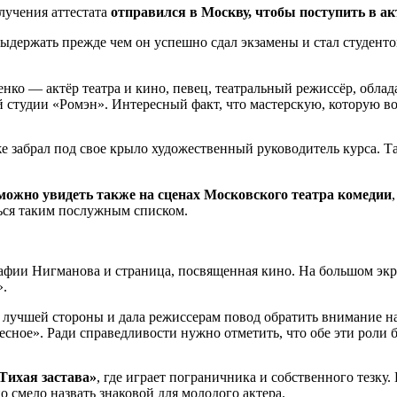
лучения аттестата
отправился в Москву, чтобы поступить в ак
держать прежде чем он успешно сдал экзамены и стал студенто
ко — актёр театра и кино, певец, театральный режиссёр, обла
студии «Ромэн». Интересный факт, что мастерскую, которую воз
же забрал под свое крыло художественный руководитель курса. 
можно увидеть также на сценах Московского театра комедии
ься таким послужным списком.
рафии Нигманова и страница, посвященная кино. На большом экр
».
 с лучшей стороны и дала режиссерам повод обратить внимание н
есное». Ради справедливости нужно отметить, что обе эти роли
Тихая застава»
, где играет пограничника и собственного тезку.
 смело назвать знаковой для молодого актера.