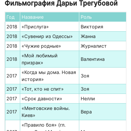
Фильмография Дарьи Трегубовой
Год
Название
Роль
2018
«Прислуга»
Виктория
2018
«Сувенир из Одессы»
Жанна
2018
«Чужие родные»
Журналист
«Мой любимый
2018
Валентина
призрак»
«Когда мы дома. Новая
2017
Зоя
история»
2017
«Тот, кто не спит»
Зоя
2017
«Срок давности»
Нелли
«Ментовские войны.
2017
Вера
Киев»
«Правило боя» (гл.