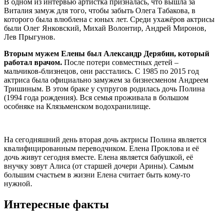
В одном из интервью артистка призналась, что вышла за
Виталия замуж для того, чтобы забыть Олега Табакова, в
которого была влюблена с юных лет. Среди ухажёров актрисы
были Олег Янковский, Михай Волонтир, Андрей Миронов,
Лев Прыгунов.
Вторым мужем Елены был Александр Дерябин, который
работал врачом.
После потери совместных детей –
мальчиков-близнецов, они расстались. С 1985 по 2015 год
актриса была официально замужем за бизнесменом Андреем
Тришиным. В этом браке у супругов родилась дочь Полина
(1994 года рождения). Вся семья проживала в большом
особняке на Клязьменском водохранилище.
На сегодняшний день вторая дочь актрисы Полина является
квалифицированным переводчиком. Елена Проклова и её
дочь живут сегодня вместе. Елена является бабушкой, её
внучку зовут Алиса (от старшей дочери Арины). Самым
большим счастьем в жизни Елена считает быть кому-то
нужной.
Интересные факты