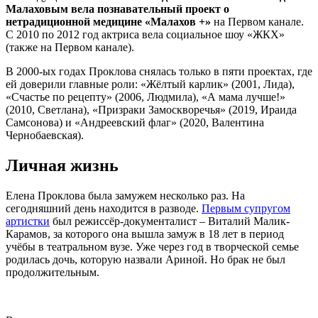
Малаховым вела познавательный проект о
нетрадиционной медицине «Малахов +»
на Первом канале.
С 2010 по 2012 год актриса вела социальное шоу «ЖКХ»
(также на Первом канале).
В 2000-ых годах Проклова снялась только в пяти проектах, где
ей доверили главные роли: «Жёлтый карлик» (2001, Лида),
«Счастье по рецепту» (2006, Людмила), «А мама лучше!»
(2010, Светлана), «Призраки Замоскворечья» (2019, Ираида
Самсонова) и «Андреевский флаг» (2020, Валентина
Чернобаевская).
Личная жизнь
Елена Проклова была замужем несколько раз. На
сегодняшний день находится в разводе.
Первым супругом
артистки
был режиссёр-документалист – Виталий Малик-
Карамов, за которого она вышла замуж в 18 лет в период
учёбы в театральном вузе. Уже через год в творческой семье
родилась дочь, которую назвали Ариной. Но брак не был
продолжительным.