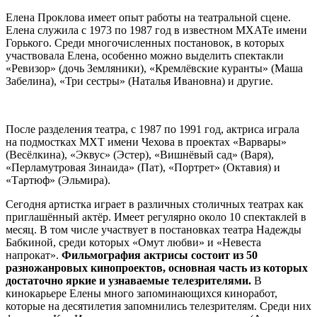
Елена Проклова имеет опыт работы на театральной сцене.
Елена служила с 1973 по 1987 год в известном МХАТе имени
Горького. Среди многочисленных постановок, в которых
участвовала Елена, особенно можно выделить спектакли
«Ревизор» (дочь Земляники), «Кремлёвские куранты» (Маша
Забелина), «Три сестры» (Наталья Ивановна) и другие.
После разделения театра, с 1987 по 1991 год, актриса играла
на подмостках МХТ имени Чехова в проектах «Варвары»
(Весёлкина), «Эквус» (Эстер), «Вишнёвый сад» (Варя),
«Перламутровая Зинаида» (Пат), «Портрет» (Октавия) и
«Тартюф» (Эльмира).
Сегодня артистка играет в различных столичных театрах как
приглашённый актёр. Имеет регулярно около 10 спектаклей в
месяц. В том числе участвует в постановках театра Надежды
Бабкиной, среди которых «Омут любви» и «Невеста
напрокат».
Фильмография актрисы состоит из 50
разножанровых кинопроектов, основная часть из которых
достаточно яркие и узнаваемые телезрителями.
В
кинокарьере Елены много запоминающихся киноработ,
которые на десятилетия запомнились телезрителям. Среди них