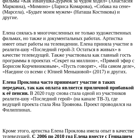
фильмы «Как Иванушка-дурачок за чудом ходил» (Анастасия
Марковна), «Мимино» (Лариса Комарова), «Собака на сене»
(Марсела), «Будьте моим мужем» (Наташа Костикова) и
другие.
Елена снялась в многочисленных не только художественных
фильмах, но также и документальных работах. Артистка
имеет опыт работы на телевидении. Елена приняла участие в
реалити-шоу «Последний герой-3: Остаться в живых» в
качестве телеведущей. Также участвовала как главный гость
программы в проектах «Секрет на миллион», «Прямой эфир с
Борисом Корчевниковым», «Пусть говорят», «На самом деле»,
«Наедине со всеми с Юлией Меньшовой» (2017) и других.
Елена Проклова часто принимает участие в таких
передачах, так как оплата является приличной прибавкой
к её пенсии.
В 2020 году снова стала одной из участников
реалити-шоу «Последний герой» (на канале ТВ-3), где
ведущей проекта стала Яна Троянова. Проект проводился на
Филиппинах.
Кроме этого, артистка Елена Проклова имела опыт в качестве
телеведущей.
С 2006 по 2010 год Елена вместе с Геннадием