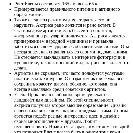
Рост Елены составляет 165 см, вес – 65 кг.
Придерживается правильного питание и активного
образа жизни.
Также следит за режимом дня, старается его не
нарушать. Актриса рано ложится и рано встаёт. В
частном доме артистки есть бассейн и спортзал,
которыми она регулярно пользуется. Актриса является
приверженцем народной медицины и привыкла
заботиться о своём здоровье собственными силами. Она
всегда знает, как справляться со своими недомоганиями.
Не стесняется выкладывать в интернете фотографии в
купальнике, так как внешний вид актрисе позволяет это
делать.
Артистка не скрывает, что часто пользуется услугами
пластических хирургов. С возрастом актрисе удалось
сохранить красоту, шарм и обаяние, которыми она
всегда выделялась среди советских артистов.
Елена Проклова в свободное время увлекается
ландшафтным дизайном. По этой специальности
актриса получила второе высшее образование. Дизайн
своего сада возле дома актриса придумала сама. Иногда
артистка подаёт разные интересные идеи в дизайне
своим многочисленным друзьям. Любит
путешествовать. Нравится загорать, имеет дома солярий,
что позволяет Елене всегда быть в одном тоне кожи.