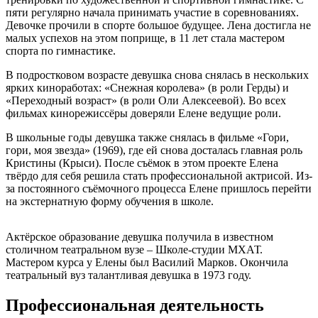
пяти регулярно начала принимать участие в соревнованиях.
Девочке прочили в спорте большое будущее. Лена достигла не
малых успехов на этом поприще, в 11 лет стала мастером
спорта по гимнастике.
В подростковом возрасте девушка снова снялась в нескольких
ярких киноработах: «Снежная королева» (в роли Герды) и
«Переходный возраст» (в роли Оли Алексеевой). Во всех
фильмах кинорежиссёры доверяли Елене ведущие роли.
В школьные годы девушка также снялась в фильме «Гори,
гори, моя звезда» (1969), где ей снова досталась главная роль
Кристины (Крыси). После съёмок в этом проекте Елена
твёрдо для себя решила стать профессиональной актрисой. Из-
за постоянного съёмочного процесса Елене пришлось перейти
на экстернатную форму обучения в школе.
Актёрское образование девушка получила в известном
столичном театральном вузе – Школе-студии МХАТ.
Мастером курса у Елены был Василий Марков. Окончила
театральный вуз талантливая девушка в 1973 году.
Профессиональная деятельность