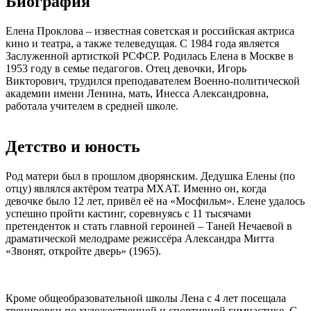
Биография
Елена Проклова – известная советская и российская актриса
кино и театра, а также телеведущая. С 1984 года является
Заслуженной артисткой РСФСР. Родилась Елена в Москве в
1953 году в семье педагогов. Отец девочки, Игорь
Викторович, трудился преподавателем Военно-политической
академии имени Ленина, мать, Инесса Александровна,
работала учителем в средней школе.
Детство и юность
Род матери был в прошлом дворянским. Дедушка Елены (по
отцу) являлся актёром театра МХАТ. Именно он, когда
девочке было 12 лет, привёл её на «Мосфильм». Елене удалось
успешно пройти кастинг, соревнуясь с 11 тысячами
претенденток и стать главной героиней – Таней Нечаевой в
драматической мелодраме режиссёра Александра Митта
«Звонят, откройте дверь» (1965).
Кроме общеобразовательной школы Лена с 4 лет посещала
тренировки по художественной и спортивной гимнастике. С