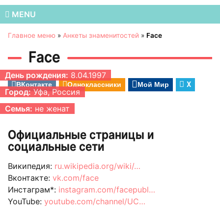
MENU
Главное меню
»
Анкеты знаменитостей
»
Face
Face
День рождения:
8.04.1997
ВКонтакте
Одноклассники
Мой Мир
X
Город:
Уфа, Россия
Семья:
не женат
Официальные страницы и
социальные сети
Википедия:
ru.wikipedia.org/wiki/…
Вконтакте:
vk.com/face
Инстаграм*:
instagram.com/facepubl…
YouTube:
youtube.com/channel/UC…