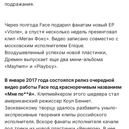
подражания.
Через полгода Face подарил фанатам новый EP
«Vlone», а спустя несколько недель презентовал
клип «Меган Фокс». Видео записано совместно с
московским исполнителем Enique.
Воодушевленный успехом новой пластинки,
Дремин выпускает еще два мини-альбома
«Mayhem» и «Playboy».
В январе 2017 года состоялся релиз очередной
видео работы Face под красноречивым названием
«Мне по**й».
Клипмейкером этого шедевра стал
американский режиссер Коул Беннет.
Заокеанскому творцу удалось разбавить уныло-
экспресивные творения клипы российского
исполнителя. Вскоре фанаты исполнителя качали
под треки из новой пластинки «Revenge». В нее