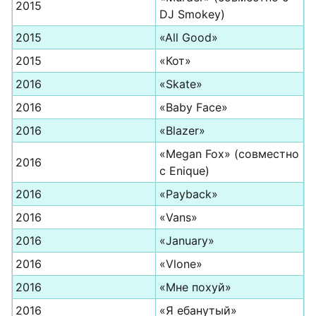
2015
DJ Smokey)
2015
«All Good»
2015
«Кот»
2016
«Skate»
2016
«Baby Face»
2016
«Blazer»
«Megan Fox» (совместно
2016
с Enique)
2016
«Payback»
2016
«Vans»
2016
«January»
2016
«Vlone»
2016
«Мне похуй»
2016
«Я ебанутый»