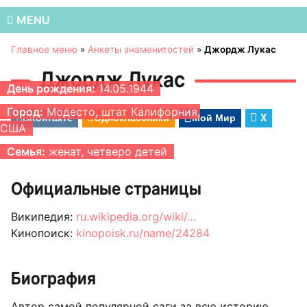
MENU
Главное меню
»
Анкеты знаменитостей
»
Джордж Лукас
Джордж Лукас
День рождения:
14.05.1944
Город:
Модесто, штат Калифорния,
ВКонтакте
Одноклассники
Мой Мир
X
США
Семья:
женат, четверо детей
Официальные страницы
Википедия:
ru.wikipedia.org/wiki/…
Кинопоиск:
kinopoisk.ru/name/24284
Биография
Автор самой популярной саги за всю историю