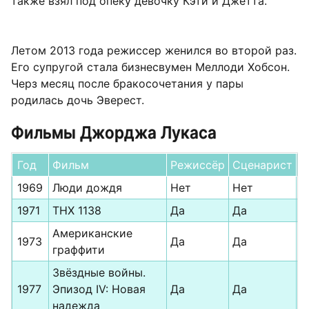
также взял под опеку девочку Кэти и Джетта.
Летом 2013 года режиссер женился во второй раз.
Его супругой стала бизнесвумен Меллоди Хобсон.
Черз месяц после бракосочетания у пары
родилась дочь Эверест.
Фильмы Джорджа Лукаса
Год
Фильм
Режиссёр
Сценарист
П
1969
Люди дождя
Нет
Нет
Д
1971
THX 1138
Да
Да
Н
Американские
1973
Да
Да
Н
граффити
Звёздные войны.
1977
Эпизод IV: Новая
Да
Да
Д
надежда