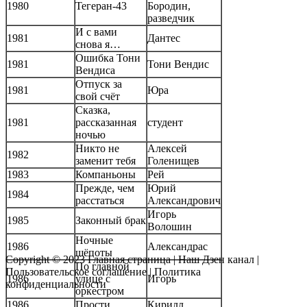
1980
Тегеран-43
Бородин,
разведчик
И с вами
1981
Дантес
снова я…
Ошибка Тони
1981
Тони Вендис
Вендиса
Отпуск за
1981
Юра
свой счёт
Сказка,
1981
рассказанная
студент
ночью
Никто не
Алексей
1982
заменит тебя
Голенищев
1983
Компаньоны
Рей
Прежде, чем
Юрий
1984
расстаться
Александрович
Игорь
1985
Законный брак
Волошин
Ночные
1986
Александрас
шёпоты
Copyright © 2023
Главная страница
|
Наш Дзен канал
|
По главной
Пользовательское соглашение
|
Политика
1986
улице с
Игорь
конфиденциальности
оркестром
1986
Прости
Кирилл