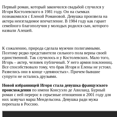
Первый роман, который закончился свадьбой случился у
Игоря Костолевского в 1981 году. Он на съемках
познакомился с Еленой Романовой. Девушка произвела на
актера неизгладимое впечатление. В 1984 году как гарант
семейного благополучия у молодых родился сын, которого
назвали Алешей.
К сожалению, природа сделала мужчин полигамными.
Поэтому редко представители сильного пола верны своей
единственной. Так случилось и у Костолевских. Мало того,
Игорь – актер, человек публичный. У него армия поклонниц.
Все способствовало тому, что брак Игоря и Елены не устоял.
Развелись они в конце «девяностых». Причем бывшие
супруги не остались друзьями.
Новой избранницей Игоря стала девушка французского
происхождения
по имени Консуэло де Авиланд. Бурный
роман с ней перерос в серьезные отношения и 2001 году для
них зазвучал марш Мендельсона. Девушка ради мужа
переехала в Россию.