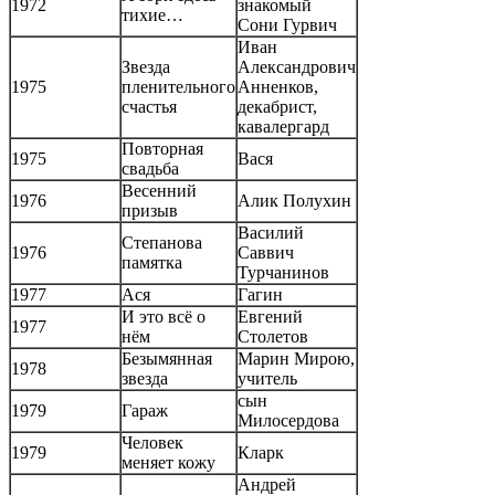
1972
знакомый
тихие…
Сони Гурвич
Иван
Звезда
Александрович
1975
пленительного
Анненков,
счастья
декабрист,
кавалергард
Повторная
1975
Вася
свадьба
Весенний
1976
Алик Полухин
призыв
Василий
Степанова
1976
Саввич
памятка
Турчанинов
1977
Ася
Гагин
И это всё о
Евгений
1977
нём
Столетов
Безымянная
Марин Мирою,
1978
звезда
учитель
сын
1979
Гараж
Милосердова
Человек
1979
Кларк
меняет кожу
Андрей