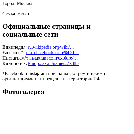
Город:
Москва
Семья:
женат
Официальные страницы и
социальные сети
Википедия:
ru.wikipedia.org/wiki/…
Facebook*:
ru-ru.facebook.com/%D0…
Инстаграм*:
instagram.com/explore/…
Кинопоиск:
kinopoisk.ru/name/277385
*Facebook и instagram признаны экстремистскими
организациями и запрещены на территории РФ
Фотогалерея