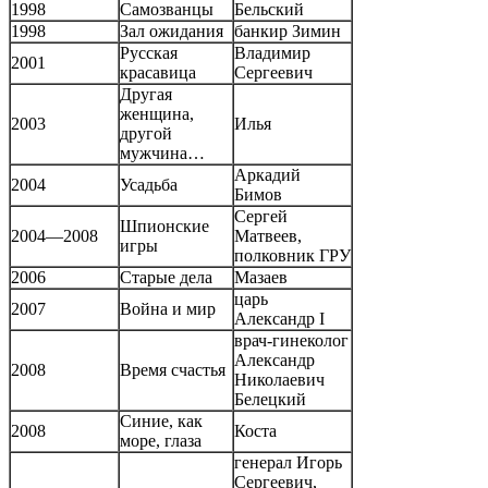
1998
Самозванцы
Бельский
1998
Зал ожидания
банкир Зимин
Русская
Владимир
2001
красавица
Сергеевич
Другая
женщина,
2003
Илья
другой
мужчина…
Аркадий
2004
Усадьба
Бимов
Сергей
Шпионские
2004—2008
Матвеев,
игры
полковник ГРУ
2006
Старые дела
Мазаев
царь
2007
Война и мир
Александр I
врач-гинеколог
Александр
2008
Время счастья
Николаевич
Белецкий
Синие, как
2008
Коста
море, глаза
генерал Игорь
Сергеевич,