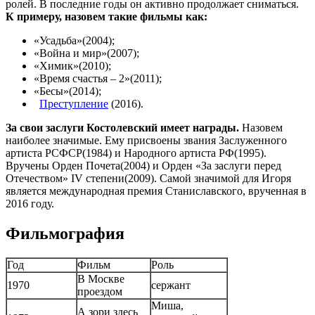
ролей. В последние годы он активно продолжает сниматься.
К примеру, назовем такие фильмы как:
«Усадьба»(2004);
«Война и мир»(2007);
«Химик»(2010);
«Время счастья – 2»(2011);
«Бесы»(2014);
Преступление
(2016).
За свои заслуги Костолевский имеет награды.
Назовем
наиболее значимые. Ему присвоены звания Заслуженного
артиста РСФСР(1984) и Народного артиста РФ(1995).
Вручены Орден Почета(2004) и Орден «За заслуги перед
Отечеством» IV степени(2009). Самой значимой для Игоря
является международная премия Станиславского, врученная в
2016 году.
Фильмография
Год
Фильм
Роль
В Москве
1970
сержант
проездом
Миша,
А зори здесь