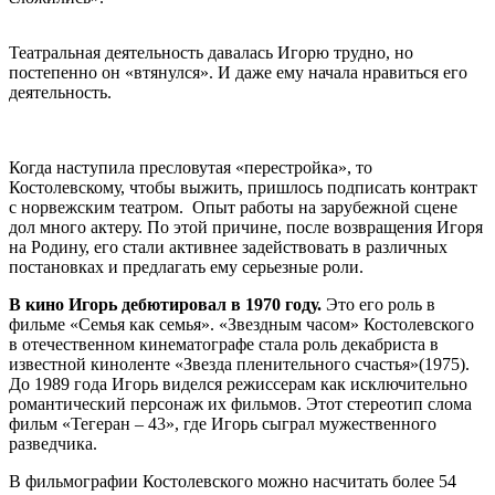
Театральная деятельность давалась Игорю трудно, но
постепенно он «втянулся». И даже ему начала нравиться его
деятельность.
Когда наступила пресловутая «перестройка», то
Костолевскому, чтобы выжить, пришлось подписать контракт
с норвежским театром. Опыт работы на зарубежной сцене
дол много актеру. По этой причине, после возвращения Игоря
на Родину, его стали активнее задействовать в различных
постановках и предлагать ему серьезные роли.
В кино Игорь дебютировал в 1970 году.
Это его роль в
фильме «Семья как семья». «Звездным часом» Костолевского
в отечественном кинематографе стала роль декабриста в
известной киноленте «Звезда пленительного счастья»(1975).
До 1989 года Игорь виделся режиссерам как исключительно
романтический персонаж их фильмов. Этот стереотип слома
фильм «Тегеран – 43», где Игорь сыграл мужественного
разведчика.
В фильмографии Костолевского можно насчитать более 54