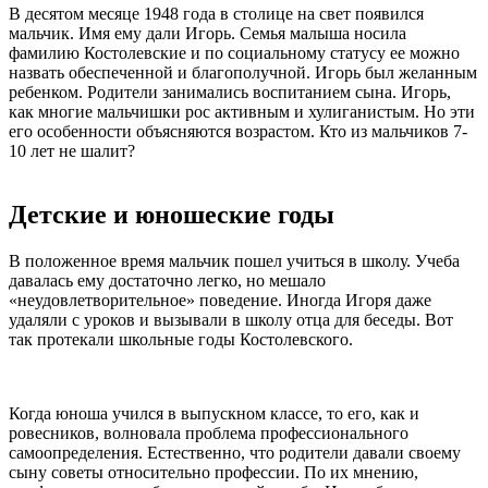
В десятом месяце 1948 года в столице на свет появился
мальчик. Имя ему дали Игорь. Семья малыша носила
фамилию Костолевские и по социальному статусу ее можно
назвать обеспеченной и благополучной. Игорь был желанным
ребенком. Родители занимались воспитанием сына. Игорь,
как многие мальчишки рос активным и хулиганистым. Но эти
его особенности объясняются возрастом. Кто из мальчиков 7-
10 лет не шалит?
Детские и юношеские годы
В положенное время мальчик пошел учиться в школу. Учеба
давалась ему достаточно легко, но мешало
«неудовлетворительное» поведение. Иногда Игоря даже
удаляли с уроков и вызывали в школу отца для беседы. Вот
так протекали школьные годы Костолевского.
Когда юноша учился в выпускном классе, то его, как и
ровесников, волновала проблема профессионального
самоопределения. Естественно, что родители давали своему
сыну советы относительно профессии. По их мнению,