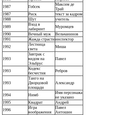
Максим де
1987
Гобсек
Трай
1987
Риск
текст за кадром
1988
Шут
учитель
Вход в
1989
Муромцев
лабиринт
1990
Вечный муж
Вельчанинов
1991
Жажда страсти
инспектор
Лестница
1992
Миша
света
Завтрак с
1993
видом на
Павел
Эльбрус
Кодекс
1993
Ребров
бесчестия
Танго на
1993
Дворцовой
Александр
площади
Имя персонажа
1994
Нимб
не указано
1995
Квадрат
Андрей
Игра
Павел
1996
воображения
Антошин