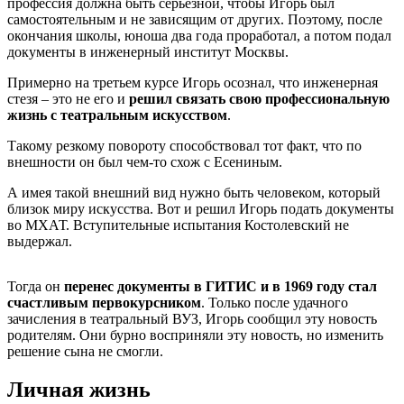
профессия должна быть серьезной, чтобы Игорь был
самостоятельным и не зависящим от других. Поэтому, после
окончания школы, юноша два года проработал, а потом подал
документы в инженерный институт Москвы.
Примерно на третьем курсе Игорь осознал, что инженерная
стезя – это не его и
решил связать свою профессиональную
жизнь с театральным искусством
.
Такому резкому повороту способствовал тот факт, что по
внешности он был чем-то схож с Есениным.
А имея такой внешний вид нужно быть человеком, который
близок миру искусства. Вот и решил Игорь подать документы
во МХАТ. Вступительные испытания Костолевский не
выдержал.
Тогда он
перенес документы в ГИТИС и в 1969 году стал
счастливым первокурсником
. Только после удачного
зачисления в театральный ВУЗ, Игорь сообщил эту новость
родителям. Они бурно восприняли эту новость, но изменить
решение сына не смогли.
Личная жизнь