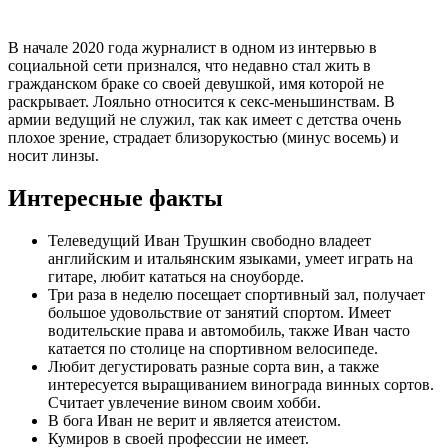
В начале 2020 года журналист в одном из интервью в
социальной сети признался, что недавно стал жить в
гражданском браке со своей девушкой, имя которой не
раскрывает. Лояльно относится к секс-меньшинствам. В
армии ведущий не служил, так как имеет с детства очень
плохое зрение, страдает близорукостью (минус восемь) и
носит линзы.
Интересные факты
Телеведущий Иван Трушкин свободно владеет
английским и итальянским языками, умеет играть на
гитаре, любит кататься на сноуборде.
Три раза в неделю посещает спортивный зал, получает
большое удовольствие от занятий спортом. Имеет
водительские права и автомобиль, также Иван часто
катается по столице на спортивном велосипеде.
Любит дегустировать разные сорта вин, а также
интересуется выращиванием винограда винных сортов.
Считает увлечение вином своим хобби.
В бога Иван не верит и является атеистом.
Кумиров в своей профессии не имеет.