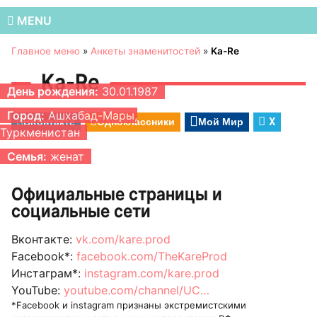
MENU
Главное меню
»
Анкеты знаменитостей
»
Ka-Re
Ka-Re
День рождения:
30.01.1987
Город:
Ашхабад-Мары,
ВКонтакте
Одноклассники
Мой Мир
X
Туркменистан
Семья:
женат
Официальные страницы и
социальные сети
Вконтакте:
vk.com/kare.prod
Facebook*:
facebook.com/TheKareProd
Инстаграм*:
instagram.com/kare.prod
YouTube:
youtube.com/channel/UC…
*Facebook и instagram признаны экстремистскими