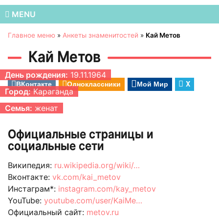
MENU
Главное меню
»
Анкеты знаменитостей
»
Кай Метов
Кай Метов
День рождения:
19.11.1964
ВКонтакте
Одноклассники
Мой Мир
X
Город:
Караганда
Семья:
женат
Официальные страницы и
социальные сети
Википедия:
ru.wikipedia.org/wiki/…
Вконтакте:
vk.com/kai_metov
Инстаграм*:
instagram.com/kay_metov
YouTube:
youtube.com/user/KaiMe…
Официальный сайт:
metov.ru