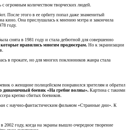
сь с огромным количеством творческих людей.
бот. После этого в ее орбиту попал даже знаменитый
на кино. Она прислушалась к мнению мэтра и закончила
78 году.
ла снята в 1981 году и стала дебютной для совершенно
, которые нравились многим продюсерам.
Но к экранизации
в.
ась в прокате, но для многих поклонников жанра стала
 боевик о женщине полицейском понравился зрителям и обратил
о динамичный боевик «На гребне волны».
Картина с такими
ссера крепко сбитых боевиков.
кран с научно-фантастическим фильмом «Странные дни». К
 2002 году, когда на экраны вышло очередное творение