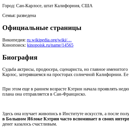
Город:
Сан-Карлосе, штат Калифорния, США
Семья:
разведена
Официальные страницы
Википедия:
ru.wikipedia.org/wiki/…
Кинопоиск:
kinopoisk.ru/name/14565
Биография
Судьба актрисы, продюсера, сценариста, но главное именитого
Карлос, затерявшемся на просторах солнечной Калифорнии. Ее 
При этом еще в раннем возрасте Кэтрин начала проявлять нед
плана она отправляется в Сан-Франциско.
Здесь она изучает живопись в Институте искусств, а после п
в Большом Яблоке Кэтрин часто вспоминает в своих интервь
денег казалось счастливым.