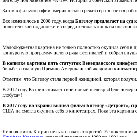
Бигелоу под названием «К-19». История о советской атомной 
Затем в фильмографии американского режиссера значится рабо
Все изменилось в 2008 году, когда
Бигелоу предлагает на суд
политической подоплеки и сосредоточилась лишь на опасности
Малобюджетная картина не только полностью окупила себя в п
конкурсную программу целого ряда фестивалей и собрал внуш
В копилке картины пять статуэток Венецианского кинофест
борьбе за главную Премию Американской академии кинематогр
Отметим, что Бигелоу стала первой женщиной, которая получи
В 2012 году Кэтрин снимает свой новый шедевр «Цель номер од
глобуса»!
В 2017 году на экраны вышел фильм Бигелоу «Детройт», сце
США на смогла окупить себя в кинотеатрах. Пока эта картина 
Личная жизнь Кэтрин нельзя назвать открытой. Ее поклонникам