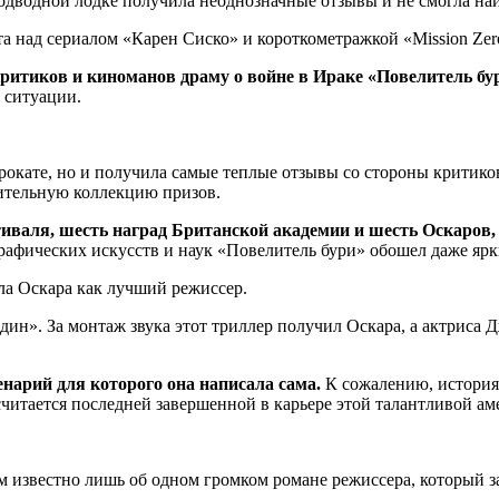
подводной лодке получила неоднозначные отзывы и не смогла на
та над сериалом «Карен Сиско» и короткометражкой «Mission Zer
 критиков и киноманов драму о войне в Ираке «Повелитель бу
 ситуации.
рокате, но и получила самые теплые отзывы со стороны критик
ительную коллекцию призов.
иваля, шесть наград Британской академии и шесть Оскаров,
афических искусств и наук «Повелитель бури» обошел даже ярк
ла Оскара как лучший режиссер.
ин». За монтаж звука этот триллер получил Оскара, а актриса Д
нарий для которого она написала сама.
К сожалению, история
считается последней завершенной в карьере этой талантливой ам
 известно лишь об одном громком романе режиссера, который за