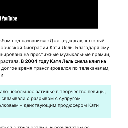
льбом под названием «Джага-джага», который
ворческой биографии Кати Лель. Благодаря ему
инирована на престижные музыкальные премии,
растала.
В 2004 году Катя Лель сняла клип на
 долгое время транслировался по телеканалам,
и.
ало небольшое затишье в творчестве певицы,
 связывали с разрывом с супругом
олковым – действующим продюсером Кати
иться с трудностями, и результатом ее