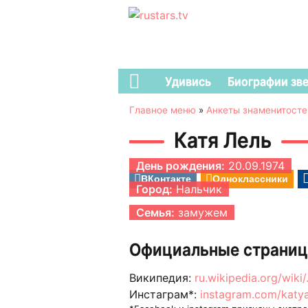
Удивись
Биографии зв
Главное меню
»
Анкеты знаменитосте
Катя Лель
День рождения:
20.09.1974
ВКонтакте
Одноклассники
Город:
Нальчик
Семья:
замужем
Официальные страниц
Википедия:
ru.wikipedia.org/wiki
Инстаграм*:
instagram.com/katya