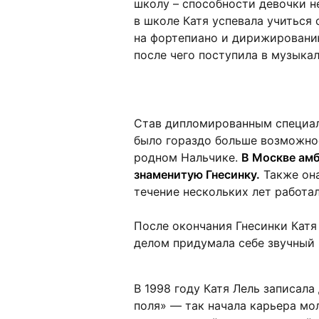
школу – способности девочки н
в школе Катя успевала учиться 
на фортепиано и дирижированию
после чего поступила в музыкал
Став дипломированным специали
было гораздо больше возможнос
родном Нальчике.
В Москве амб
знаменитую Гнесинку.
Также она
течение нескольких лет работал
После окончания Гнесинки Катя
делом придумала себе звучный 
В 1998 году Катя Лель записал
поля» — так начала карьера мо