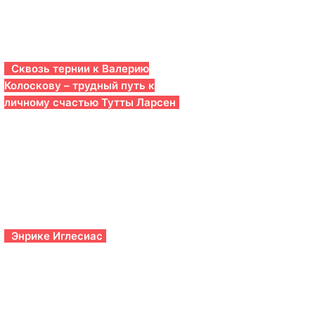
Сквозь тернии к Валерию
Колоскову – трудный путь к
личному счастью Тутты Ларсен
Энрике Иглесиас