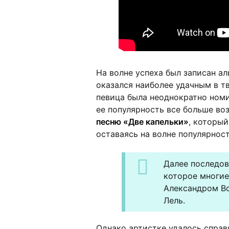
На волне успеха был записан а
оказался наиболее удачным в т
певица была неоднократно ном
ее популярность все больше воз
песню «Две капельки»
, который
оставаясь на волне популярност
Далее последов
которое многие
Александром В
Лель.
Однако артистке удалось справ