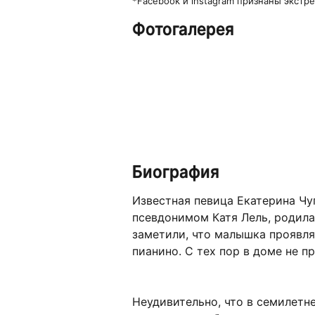
*Facebook и instagram признаны экст
Фотогалерея
Биография
Известная певица Екатерина Чу
псевдонимом Катя Лель, родилас
заметили, что малышка проявля
пианино. С тех пор в доме не п
Неудивительно, что в семилетн