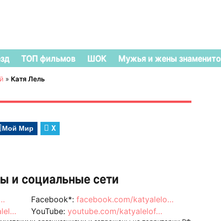
езд
ТОП фильмов
ШОК
Мужья и жены знаменито
й
»
Катя Лель
Мой Мир
X
ы и социальные сети
/…
Facebook*:
facebook.com/katyalelo…
lel…
YouTube:
youtube.com/katyalelof…