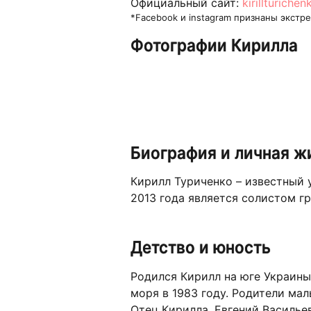
Официальный сайт:
kirillturichen
*Facebook и instagram признаны экст
Фотографии Кирилла
Биография и личная ж
Кирилл Туриченко – известный у
2013 года является солистом гр
Детство и юность
Родился Кирилл на юге Украины
моря в 1983 году. Родители мал
Отец Кирилла, Евгений Василье