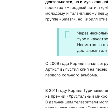
деятельности, но и музыкально
проектах «Народный артист», «Н
молодому и талантливому певц
группе «
Smash
», но Кирилл отка
Через нескольк
туре в качеств
Несмотря на ст
досталось толь
С 2009 года Кирилл начал сотр
Артист выпустил клип на песню
первого сольного альбома.
В 2011 году Кирилл Туриченко 
на премии «Хрустальный микроф
В дальнейшем телезрители могл
вокального проекта «Голос стр