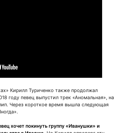
ках» Кирилл Туриченко также продолжал
018 году певец выпустил трек «Аномальная», на
лип. Через короткое время вышла следующая
ногда».
евец хочет покинуть группу «Иванушки» и
тельства в Италию.
Но Кирилл опроверг эту