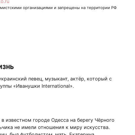
ko.ru
ремистскими организациями и запрещены на территории РФ
изнь
краинский певец, музыкант, актёр, который с
уппы «Иванушки International».
 в известном городе Одесса на берегу Чёрного
ьчика не имели отношения к миру искусства.
вич, был футболистом, мать, Екатерина