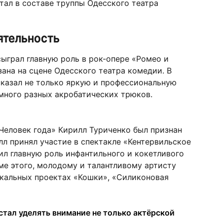
тал в составе труппы Одесского театра
ятельность
сыграл главную роль в рок-опере «Ромео и
зана на сцене Одесского театра комедии. В
казал не только яркую и профессиональную
 много разных акробатических трюков.
«Человек года» Кирилл Туриченко был признан
л принял участие в спектакле «Кентервильское
ил главную роль инфантильного и кокетливого
ме этого, молодому и талантливому артисту
ыкальных проектах «Кошки», «Силиконовая
стал уделять внимание не только актёрской