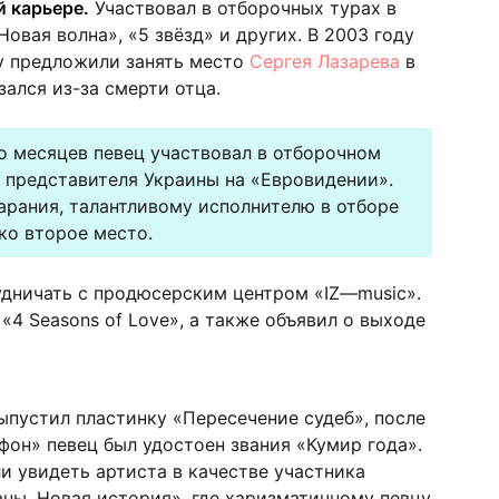
й карьере.
Участвовал в отборочных турах в
овая волна», «5 звёзд» и других. В 2003 году
у предложили занять место
Сергея Лазарева
в
зался из-за смерти отца.
о месяцев певец участвовал в отборочном
е представителя Украины на «Евровидении».
арания, талантливому исполнителю в отборе
ко второе место.
удничать с продюсерским центром «
IZ
—
music
».
 «4
Seasons
of
Love
», а также объявил о выходе
выпустил пластинку «Пересечение судеб», после
он» певец был удостоен звания «Кумир года».
и увидеть артиста в качестве участника
аны. Новая история», где харизматичному певцу