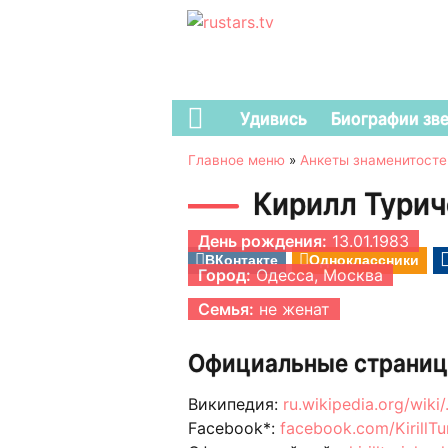
Удивись
Биографии зв
Главное меню
»
Анкеты знаменитосте
Кирилл Турич
День рождения:
13.01.1983
ВКонтакте
Одноклассники
Город:
Одесса, Москва
Семья:
не женат
Официальные страниц
Википедия:
ru.wikipedia.org/wiki
Facebook*:
facebook.com/KirillTu