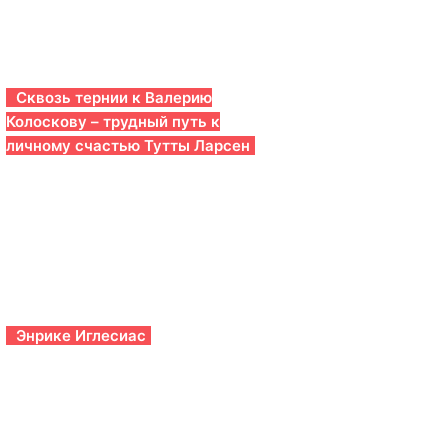
Сквозь тернии к Валерию
Колоскову – трудный путь к
личному счастью Тутты Ларсен
Энрике Иглесиас