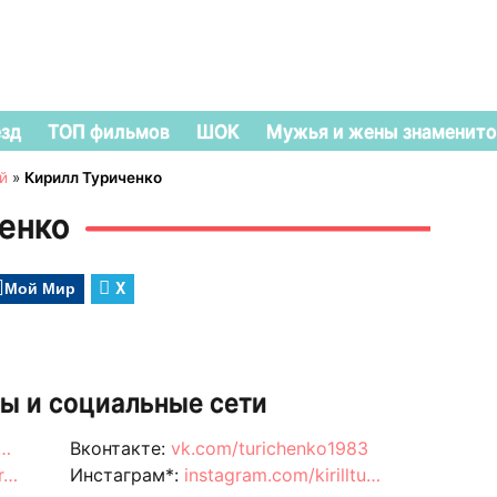
езд
ТОП фильмов
ШОК
Мужья и жены знаменито
й
»
Кирилл Туриченко
енко
Мой Мир
X
ы и социальные сети
/…
Вконтакте:
vk.com/turichenko1983
r…
Инстаграм*:
instagram.com/kirilltu…