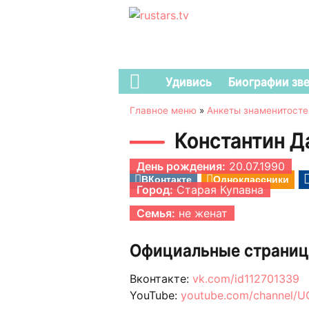
Удивись
Биографии зв
Главное меню
»
Анкеты знаменитосте
Константин 
День рождения:
20.07.1990
ВКонтакте
Одноклассники
Город:
Старая Купавна
Семья:
не женат
Официальные страниц
Вконтакте:
vk.com/id112701339
YouTube:
youtube.com/channel/