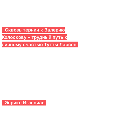
Сквозь тернии к Валерию
Колоскову – трудный путь к
личному счастью Тутты Ларсен
Энрике Иглесиас