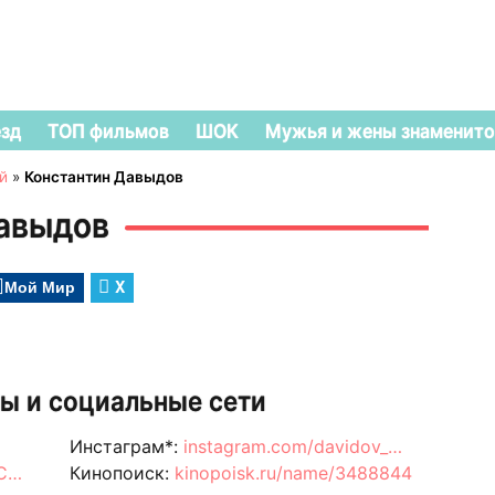
езд
ТОП фильмов
ШОК
Мужья и жены знаменито
й
»
Константин Давыдов
Давыдов
Мой Мир
X
ы и социальные сети
Инстаграм*:
instagram.com/davidov_…
UC…
Кинопоиск:
kinopoisk.ru/name/3488844