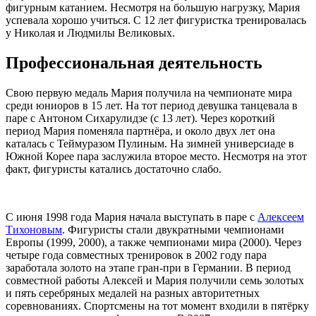
фигурным катанием. Несмотря на большую нагрузку, Мария
успевала хорошо учиться. С 12 лет фигуристка тренировалась
у Николая и Людмилы Великовых.
Профессиональная деятельность
Свою первую медаль Мария получила на чемпионате мира
среди юниоров в 15 лет. На тот период девушка танцевала в
паре с Антоном Сихарулидзе (с 13 лет). Через короткий
период Мария поменяла партнёра, и около двух лет она
каталась с Теймуразом Пулиным. На зимней универсиаде в
Южной Корее пара заслужила второе место. Несмотря на этот
факт, фигуристы катались достаточно слабо.
С июня 1998 года Мария начала выступать в паре с
Алексеем
Тихоновым
. Фигуристы стали двукратными чемпионами
Европы (1999, 2000), а также чемпионами мира (2000). Через
четыре года совместных тренировок в 2002 году пара
заработала золото на этапе гран-при в Германии. В период
совместной работы Алексей и Мария получили семь золотых
и пять серебряных медалей на разных авторитетных
соревнованиях. Спортсмены на тот момент входили в пятёрку