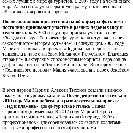
самых лучших в мире фигуристов. В 2007 году на чемпионате
мира Алексей получил серьёзную травму, после чего пара
объявила о завершении карьеры.
После окончания профессиональной карьеры фигуристы
постоянно принимают участие в разных ледовых шоу и
телепроектах.
В 2006 году пара приняла участие в шоу
«Звёзды на льду». В проекте фигуристка выступала в паре с
саксофонистом Игорем Бутманом. В следующем, 2007 году,
Мария участвовала в проекте «Ледниковый период», где
танцевала в паре с актёром Михаилом Галустяном. Благодаря
стараниям и актёрским способностям юмориста, пара дошла
до финала шоу, но победителями не стали. Во втором сезоне
«Ледникового периода» Мария участвовала в паре с боксёром
Костей Цзю.
В этот период Мария и Алексей Тихонов создали зимнюю
школу по фигурному катанию.
После декретного отпуска в
2010 году Мария работала в развлекательном проекте
«Лёд и пламень»
, где фигуристка каталась Ташем
Саркисяном (шоуменом). В 2012 году Мария Петрова
принимала участие в шоу «Ледниковый период. Кубок
профессионалов», где соревновалась со своими коллегами –
опытными профессиональными фигуристами.