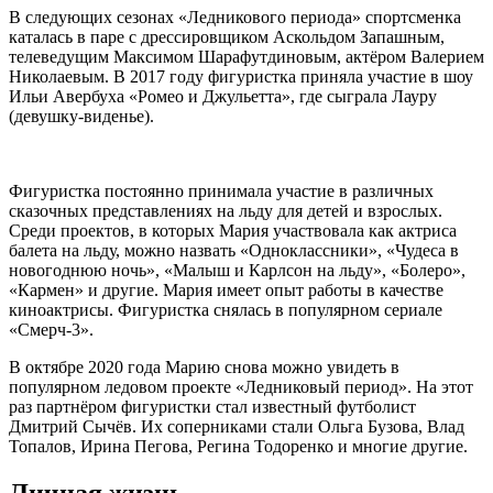
В следующих сезонах «Ледникового периода» спортсменка
каталась в паре с дрессировщиком Аскольдом Запашным,
телеведущим Максимом Шарафутдиновым, актёром Валерием
Николаевым. В 2017 году фигуристка приняла участие в шоу
Ильи Авербуха «Ромео и Джульетта», где сыграла Лауру
(девушку-виденье).
Фигуристка постоянно принимала участие в различных
сказочных представлениях на льду для детей и взрослых.
Среди проектов, в которых Мария участвовала как актриса
балета на льду, можно назвать «Одноклассники», «Чудеса в
новогоднюю ночь», «Малыш и Карлсон на льду», «Болеро»,
«Кармен» и другие. Мария имеет опыт работы в качестве
киноактрисы. Фигуристка снялась в популярном сериале
«Смерч-3».
В октябре 2020 года Марию снова можно увидеть в
популярном ледовом проекте «Ледниковый период». На этот
раз партнёром фигуристки стал известный футболист
Дмитрий Сычёв. Их соперниками стали Ольга Бузова, Влад
Топалов, Ирина Пегова, Регина Тодоренко и многие другие.
Личная жизнь