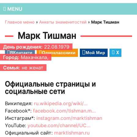
MENU
Главное меню
»
Анкеты знаменитостей
»
Марк Тишман
Марк Тишман
День рождения:
22.08.1979
ВКонтакте
Одноклассники
Мой Мир
X
Город:
Махачкала,
Семья:
не женат
Официальные страницы и
социальные сети
Википедия:
ru.wikipedia.org/wiki/…
Facebook*:
facebook.com/tishman.m…
Инстаграм*:
instagram.com/marktishman
YouTube:
youtube.com/channel/UC…
Официальный сайт:
marktishman.ru