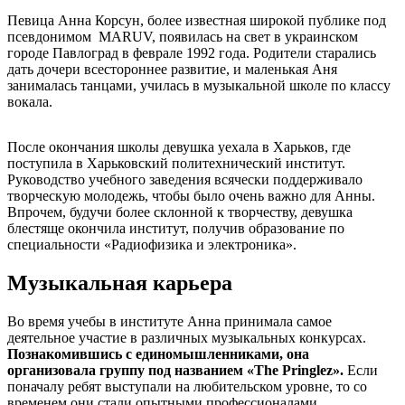
Певица Анна Корсун, более известная широкой публике под
псевдонимом MARUV, появилась на свет в украинском
городе Павлоград в феврале 1992 года. Родители старались
дать дочери всестороннее развитие, и маленькая Аня
занималась танцами, училась в музыкальной школе по классу
вокала.
После окончания школы девушка уехала в Харьков, где
поступила в Харьковский политехнический институт.
Руководство учебного заведения всячески поддерживало
творческую молодежь, чтобы было очень важно для Анны.
Впрочем, будучи более склонной к творчеству, девушка
блестяще окончила институт, получив образование по
специальности «Радиофизика и электроника».
Музыкальная карьера
Во время учебы в институте Анна принимала самое
деятельное участие в различных музыкальных конкурсах.
Познакомившись с единомышленниками, она
организовала группу под названием «The Pringlez».
Если
поначалу ребят выступали на любительском уровне, то со
временем они стали опытными профессионалами,