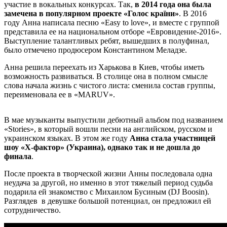
участие в вокальных конкурсах. Так,
в 2014 года она была
замечена в популярном проекте «Голос країни»
. В 2016
году Анна написала песню «Easy to love», и вместе с группой
представила ее на национальном отборе «Евровидение-2016».
Выступление талантливых ребят, вышедших в полуфинал,
было отмечено продюсером Константином Меладзе.
Анна решила переехать из Харькова в Киев, чтобы иметь
возможность развиваться. В столице она в полном смысле
слова начала жизнь с чистого листа: сменила состав группы,
переименовала ее в «MARUV».
В мае музыканты выпустили дебютный альбом под названием
«Stories», в который вошли песни на английском, русском и
украинском языках. В этом же году
Анна стала участницей
шоу «X-фактор» (Украина), однако так и не дошла до
финала
.
После проекта в творческой жизни Анны последовала одна
неудача за другой, но именно в этот тяжелый период судьба
подарила ей знакомство с Михаилом Бусиным (DJ Boosin).
Разглядев в девушке большой потенциал, он предложил ей
сотрудничество.