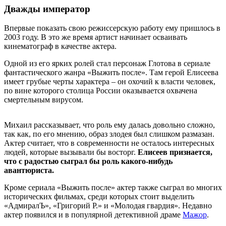
Дважды император
Впервые показать свою режиссерскую работу ему пришлось в
2003 году. В это же время артист начинает осваивать
кинематограф в качестве актера.
Одной из его ярких ролей стал персонаж Глотова в сериале
фантастического жанра «Выжить после». Там герой Елисеева
имеет грубые черты характера – он охочий к власти человек,
по вине которого столица России оказывается охвачена
смертельным вирусом.
Михаил рассказывает, что роль ему далась довольно сложно,
так как, по его мнению, образ злодея был слишком размазан.
Актер считает, что в современности не осталось интересных
людей, которые вызывали бы восторг.
Елисеев признается,
что с радостью сыграл бы роль какого-нибудь
авантюриста.
Кроме сериала «Выжить после» актер также сыграл во многих
исторических фильмах, среди которых стоит выделить
«АдмиралЪ», «Григорий Р.» и «Молодая гвардия». Недавно
актер появился и в популярной детективной драме
Мажор
.