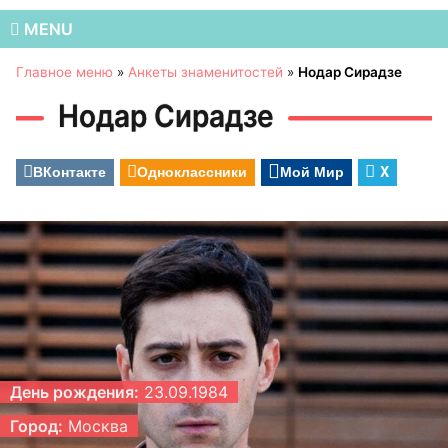
MENU
Главное меню
»
Анкеты знаменитостей
»
Нодар Сирадзе
Нодар Сирадзе
ВКонтакте
Одноклассники
Мой Мир
X
День рождения:
23.09.1984
Город:
Москва