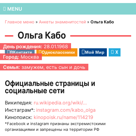
MENU
Главное меню
»
Анкеты знаменитостей
»
Ольга Кабо
Ольга Кабо
День рождения:
28.01.1968
ВКонтакте
Одноклассники
Мой Мир
X
Город:
Москва
Семья:
замужем, есть сын и дочь
Официальные страницы и
социальные сети
Википедия:
ru.wikipedia.org/wiki/…
Инстаграм*:
instagram.com/kabo_olga
Кинопоиск:
kinopoisk.ru/name/114219
*Facebook и instagram признаны экстремистскими
организациями и запрещены на территории РФ