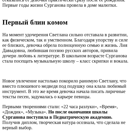
Первые годы жизни Сурганова провела в доме малютки.
Первый блин комом
На момент удочерения Светлана сильно отставала в развитии,
как физическом, так и умственном. Благодаря упорству и силе
ее близких, девочка обрела полноценную семью и жизнь. Лия
Давыдовна, любившая поэзию русских авторов, привила
дочери любовь к литературе. В школьном возрасте Сурганова
стала посещать музыкальную школу – класс скрипки и вокала.
Новое увлечение настолько покорило ранимую Светлану, что
вместо плюшевого медведя под подушку она клала любимый
инструмент. В это же время девочка начала писать лиричные
тексты песен, задумалась о карьере певицы.
Первыми творениями стали: «22 часа разлуки», «Время»,
«Дождик», «Музыка».
Но после окончания школы
Сурганова поступила в Педиатрическую академию.
Получив диплом, творческая натура осознала, что сделала не
верный выбор.