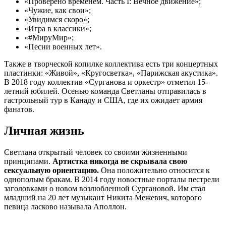
«Проверено временем. Часть I: Вечное движение»;
«Чужие, как свои»;
«Увидимся скоро»;
«Игра в классики»;
«#МируМир»;
«Песни военных лет».
Также в творческой копилке коллектива есть три концертных
пластинки: «Живой», «Кругосветка», «Парижская акустика».
В 2018 году коллектив «Сурганова и оркестр» отметил 15-
летний юбилей. Осенью команда Светланы отправилась в
гастрольный тур в Канаду и США, где их ожидает армия
фанатов.
Личная жизнь
Светлана открытый человек со своими жизненными
принципами.
Артистка никогда не скрывала свою
сексуальную ориентацию.
Она положительно относится к
однополым бракам. В 2014 году новостные порталы пестрели
заголовками о новом возлюбленной Сургановой. Им стал
младший на 20 лет музыкант Никита Межевич, которого
певица ласково называла Аполлон.