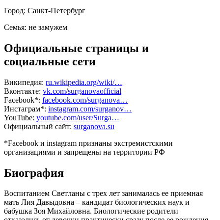
Город:
Санкт-Петербург
Семья:
не замужем
Официальные страницы и
социальные сети
Википедия:
ru.wikipedia.org/wiki/…
Вконтакте:
vk.com/surganovaofficial
Facebook*:
facebook.com/surganova…
Инстаграм*:
instagram.com/surganov…
YouTube:
youtube.com/user/Surga…
Официальный сайт:
surganova.su
*Facebook и instagram признаны экстремистскими
организациями и запрещены на территории РФ
Биография
Воспитанием Светланы с трех лет занималась ее приемная
мать Лия Давыдовна – кандидат биологических наук и
бабушка Зоя Михайловна. Биологические родители
отказались от девочки практически сразу после ее рождения.