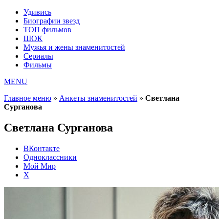
Удивись
Биографии звезд
ТОП фильмов
ШОК
Мужья и жены знаменитостей
Сериалы
Фильмы
MENU
Главное меню
»
Анкеты знаменитостей
»
Светлана
Сурганова
Светлана Сурганова
ВКонтакте
Одноклассники
Мой Мир
X