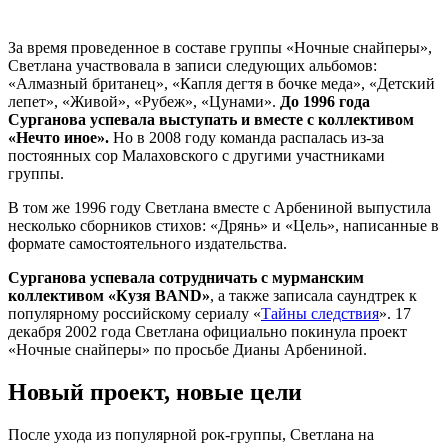
За время проведенное в составе группы «Ночные снайперы»,
Светлана участвовала в записи следующих альбомов:
«Алмазный британец», «Капля дегтя в бочке меда», «Детский
лепет», «Живой», «Рубеж», «Цунами».
До 1996 года
Сурганова успевала выступать и вместе с коллективом
«Нечто иное».
Но в 2008 году команда распалась из-за
постоянных сор Малаховского с другими участниками
группы.
В том же 1996 году Светлана вместе с Арбениной выпустила
несколько сборников стихов: «Дрянь» и «Цель», написанные в
формате самостоятельного издательства.
Сурганова успевала сотрудничать с мурманским
коллективом «Кузя BAND»
, а также записала саундтрек к
популярному российскому сериалу «
Тайны следствия
». 17
декабря 2002 года Светлана официально покинула проект
«Ночные снайперы» по просьбе Дианы Арбениной.
Новый проект, новые цели
После ухода из популярной рок-группы, Светлана на