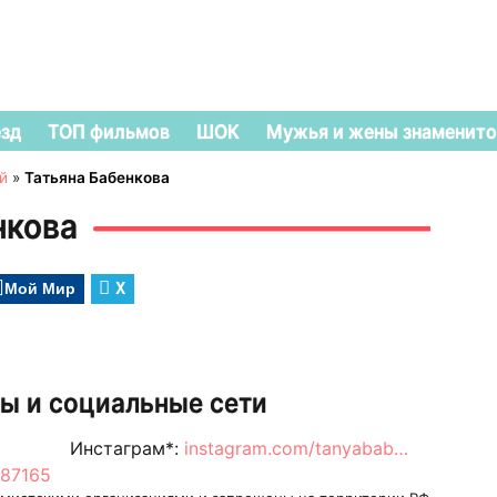
езд
ТОП фильмов
ШОК
Мужья и жены знаменито
й
»
Татьяна Бабенкова
нкова
Мой Мир
X
ы и социальные сети
Инстаграм*:
instagram.com/tanyabab…
087165