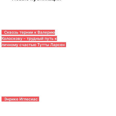
Сквозь тернии к Валерию
Колоскову – трудный путь к
личному счастью Тутты Ларсен
Энрике Иглесиас