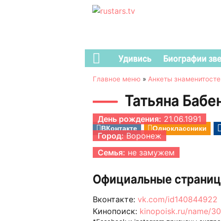
Удивись
Биографии зв
Главное меню
»
Анкеты знаменитосте
Татьяна Бабе
День рождения:
21.06.1991
ВКонтакте
Одноклассники
Город:
Воронеж
Семья:
не замужем
Официальные страниц
Вконтакте:
vk.com/id140844922
Кинопоиск:
kinopoisk.ru/name/3