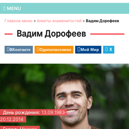
MENU
Главное меню
»
Анкеты знаменитостей
»
Вадим Дорофеев
Вадим Дорофеев
ВКонтакте
Одноклассники
Мой Мир
X
День рождения:
13.09.1983-
20.12.2014
Город:
Москва