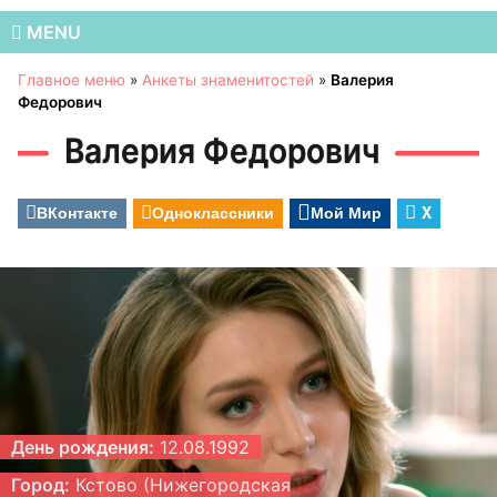
MENU
Главное меню
»
Анкеты знаменитостей
»
Валерия
Федорович
Валерия Федорович
ВКонтакте
Одноклассники
Мой Мир
X
День рождения:
12.08.1992
Город:
Кстово (Нижегородская