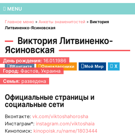
MENU
Главное меню
»
Анкеты знаменитостей
»
Виктория
Литвиненко-Ясиновская
Виктория Литвиненко-
Ясиновская
День рождения:
16.01.1986
ВКонтакте
Одноклассники
Мой Мир
X
Город:
Фастов, Украина
Семья:
разведена
Официальные страницы и
социальные сети
Вконтакте:
vk.com/viktoshahorosha
Инстаграм*:
instagram.com/viktoshaia
Кинопоиск:
kinopoisk.ru/name/1803444