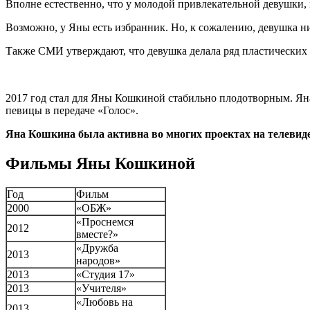
Вполне естественно, что у молодой привлекательной девушки, 
Возможно, у Яны есть избранник. Но, к сожалению, девушка н
Также СМИ утверждают, что девушка делала ряд пластических 
2017 год стал для Яны Кошкиной стабильно плодотворным. Яна
певицы в передаче «Голос».
Яна Кошкина была активна во многих проектах на телевид
Фильмы Яны Кошкиной
Год
Фильм
2000
«ОБЖ»
«Проснемся
2012
вместе?»
«Дружба
2013
народов»
2013
«Студия 17»
2013
«Учителя»
«Любовь на
2013