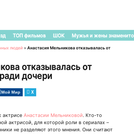
езд
ТОП фильмов
ШОК
Мужья и жены знаменито
чных людей
»
Анастасия Мельникова отказывалась от
кова отказывалась от
 ради дочери
Мой Мир
X
к актрисе
Анастасии Мельниковой
. Кто-то
ой актрисой, для которой роли в сериалах –
нники не разделяют этого мнения. Они считают