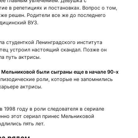
 ее главным увлечением. Девушка с
ие в репетициях и постановках. Вопрос о том,
уже решен. Родители все же до последнего
едицинский ВУЗ.
ала студенткой Ленинградского института
отец устроил настоящий скандал. Позже он
ла путь актрисы.
 Мельниковой были сыграны еще в начале 90-х
пизодические роли, которые не запомнились
карьере актрисы.
в 1998 году в роли следователя в сериале
енно этот сериал принес Мельниковой
длились пять лет.
ра рядом