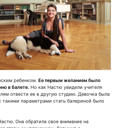
еским ребенком.
Ее первым желанием было
нно в балете.
Но как Настю увидели учителя
елям отвести ее в другую студию. Девочка была
с такими параметрами стать балериной было
Настю. Она обратила свое внимание на