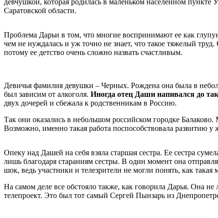
девчушкой, которая родилась в маленьком населенном пункте У
Саратовской области.
Проблема Дарьи в том, что многие воспринимают ее как глупую
чем не нуждалась и уж точно не знает, что такое тяжелый труд.
потому ее детство очень сложно назвать счастливым.
Девичья фамилия девушки – Черных. Рождена она была в небол
был зависим от алкоголя.
Иногда отец Даши напивался до тако
двух дочерей и сбежала к родственникам в Россию.
Так они оказались в небольшом российском городке Балаково. 
Возможно, именно такая работа поспособствовала развитию у ж
Опеку над Дашей на себя взяла старшая сестра. Ее сестра сумел
лишь благодаря стараниям сестры. В один момент она отправля
шок, ведь участники и телезрители не могли понять, как такая
На самом деле все обстояло также, как говорила Дарья. Она не
телепроект. Это был тот самый Сергей Пынзарь из Днепропетр