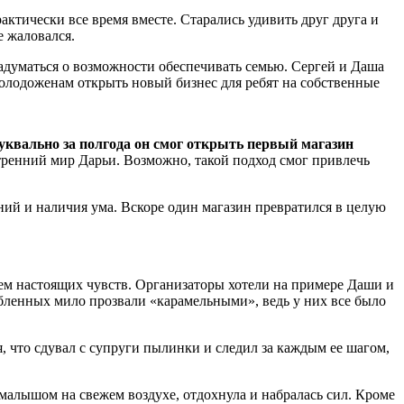
актически все время вместе. Старались удивить друг друга и
е жаловался.
адуматься о возможности обеспечивать семью. Сергей и Даша
молодоженам открыть новый бизнес для ребят на собственные
уквально за полгода он смог открыть первый магазин
енний мир Дарьи. Возможно, такой подход смог привлечь
ний и наличия ума. Вскоре один магазин превратился в целую
ием настоящих чувств. Организаторы хотели на примере Даши и
любленных мило прозвали «карамельными», ведь у них все было
я, что сдувал с супруги пылинки и следил за каждым ее шагом,
малышом на свежем воздухе, отдохнула и набралась сил. Кроме