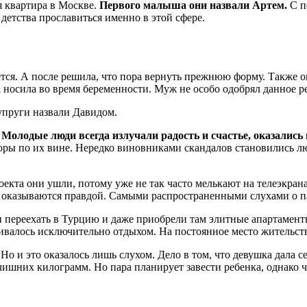
я квартира в Москве.
Первого малыша они назвали Артем.
С п
детства прославиться именно в этой сфере.
ется. А после решила, что пора вернуть прежнюю форму. Также о
а носила во время беременности. Муж не особо одобрял данное р
супруги назвали Давидом.
.
Молодые люди всегда излучали радость и счастье, оказалис
оры по их вине. Нередко виновниками скандалов становились лю
екта они ушли, потому уже не так часто мелькают на телеэкрана
хи оказываются правдой. Самыми распространенными слухами о 
и переехать в Турцию и даже приобрели там элитные апартамент
чивалось исключительно отдыхом. На постоянное место жительств
о и это оказалось лишь слухом. Дело в том, что девушка дала се
лишних килограмм. Но пара планирует завести ребенка, однако ч