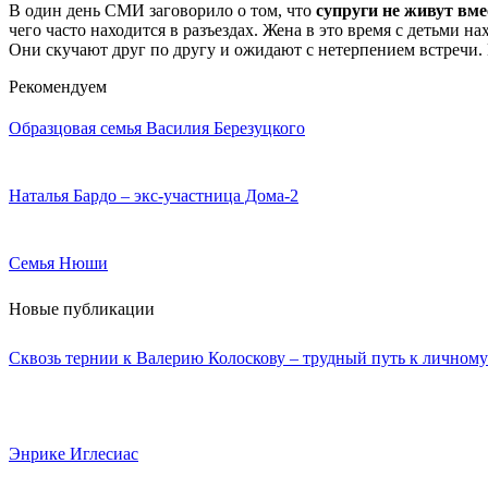
В один день СМИ заговорило о том, что
супруги не живут вме
чего часто находится в разъездах. Жена в это время с детьми 
Они скучают друг по другу и ожидают с нетерпением встречи. 
Рекомендуем
Образцовая семья Василия Березуцкого
Наталья Бардо – экс-участница Дома-2
Семья Нюши
Новые публикации
Сквозь тернии к Валерию Колоскову – трудный путь к личному
Энрике Иглесиас