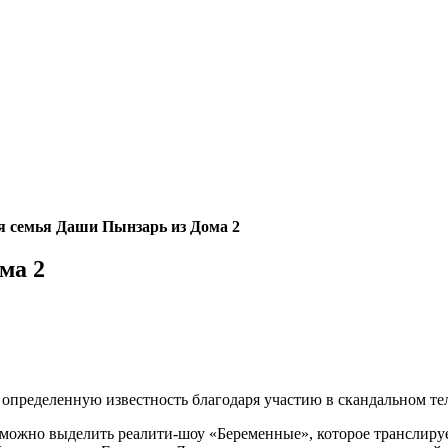
я семья Даши Пынзарь из Дома 2
ма 2
определенную известность благодаря участию в скандальном тел
ых можно выделить реалити-шоу «Беременные», которое транслир