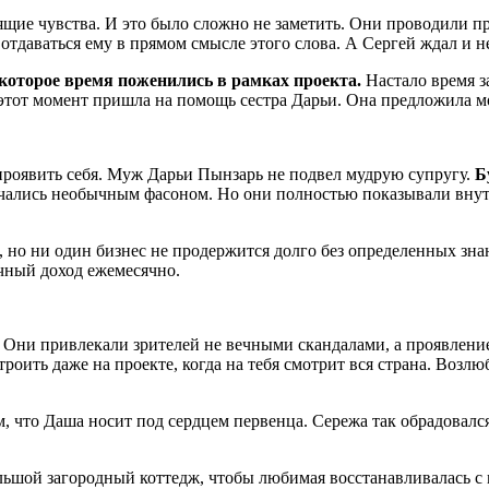
ящие чувства. И это было сложно не заметить. Они проводили пр
отдаваться ему в прямом смысле этого слова. А Сергей ждал и н
екоторое время поженились в рамках проекта.
Настало время з
В этот момент пришла на помощь сестра Дарьи. Она предложила 
проявить себя. Муж Дарьи Пынзарь не подвел мудрую супругу.
Б
ались необычным фасоном. Но они полностью показывали внутр
 но ни один бизнес не продержится долго без определенных зна
чный доход ежемесячно.
а. Они привлекали зрителей не вечными скандалами, а проявлен
троить даже на проекте, когда на тебя смотрит вся страна. Воз
ом, что Даша носит под сердцем первенца. Сережа так обрадовалс
льшой загородный коттедж, чтобы любимая восстанавливалась с 