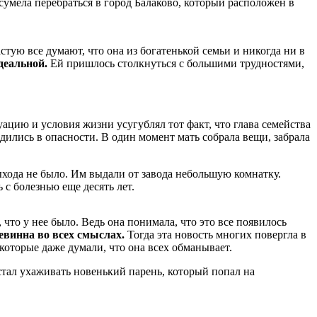
сумела перебраться в город Балаково, который расположен в
тую все думают, что она из богатенькой семьи и никогда ни в
деальной.
Ей пришлось столкнуться с большими трудностями,
цию и условия жизни усугублял тот факт, что глава семейства
дились в опасности. В один момент мать собрала вещи, забрала
ыхода не было. Им выдали от завода небольшую комнатку.
с болезнью еще десять лет.
 что у нее было. Ведь она понимала, что это все появилось
евинна во всех смыслах.
Тогда эта новость многих повергла в
которые даже думали, что она всех обманывает.
 стал ухаживать новенький парень, который попал на