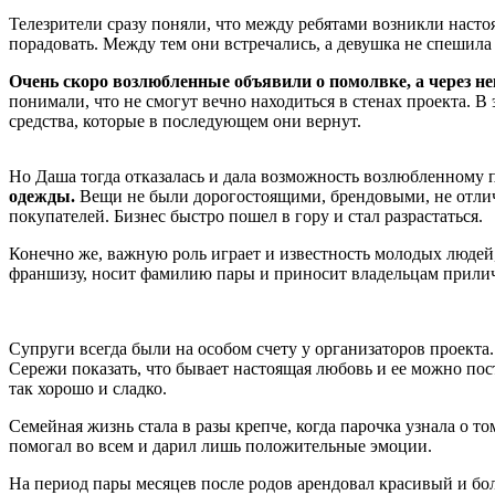
Телезрители сразу поняли, что между ребятами возникли насто
порадовать. Между тем они встречались, а девушка не спешила 
Очень скоро возлюбленные объявили о помолвке, а через н
понимали, что не смогут вечно находиться в стенах проекта. 
средства, которые в последующем они вернут.
Но Даша тогда отказалась и дала возможность возлюбленному 
одежды.
Вещи не были дорогостоящими, брендовыми, не отлич
покупателей. Бизнес быстро пошел в гору и стал разрастаться.
Конечно же, важную роль играет и известность молодых людей,
франшизу, носит фамилию пары и приносит владельцам прили
Супруги всегда были на особом счету у организаторов проект
Сережи показать, что бывает настоящая любовь и ее можно пос
так хорошо и сладко.
Семейная жизнь стала в разы крепче, когда парочка узнала о т
помогал во всем и дарил лишь положительные эмоции.
На период пары месяцев после родов арендовал красивый и бо