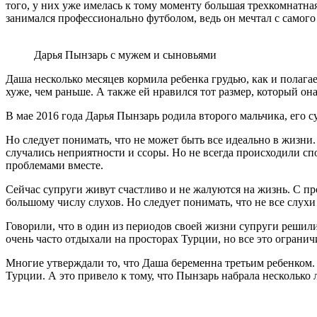
того, у них уже имелась к тому моменту большая трехкомнатна
занимался профессионально футболом, ведь он мечтал с самого 
Дарья Пынзарь с мужем и сыновьями
Даша несколько месяцев кормила ребенка грудью, как и полага
хуже, чем раньше. А также ей нравился тот размер, который он
В мае 2016 года Дарья Пынзарь родила второго мальчика, его 
Но следует понимать, что не может быть все идеально в жизни
случались неприятности и ссоры. Но не всегда происходили сп
проблемами вместе.
Сейчас супруги живут счастливо и не жалуются на жизнь. С про
большому числу слухов. Но следует понимать, что не все слу
Говорили, что в один из периодов своей жизни супруги решил
очень часто отдыхали на просторах Турции, но все это ограни
Многие утверждали то, что Даша беременна третьим ребенком. Н
Турции. А это привело к тому, что Пынзарь набрала несколько 