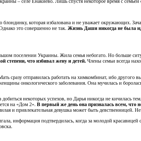
краины – селе Енакиево. Лишь спустя некоторое время с семьей 
 блондинку, которая избалована и не уважает окружающих. Зачас
 Однако это совершенно не так.
Жизнь Даши никогда не была и
ьшом поселении Украины. Жила семья небогато. Но больше ситуа
й степени, что избивал жену и детей.
Члены семьи всегда нахо
Мать сразу отправилась работать на химкомбинат, ибо другого в
енщины онкологического заболевания. Она мучилась и боролась 
а добиться некоторых успехов, но Дарья никогда не кичилась тем,
ется на «Дом 2».
В первый же день она призналась всем, что н
 милая и привлекательная девушка может быть девственницей. Не
 лгала, информация подтвердилась, когда за молодой красавицей
овска.