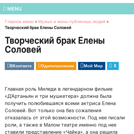
MENU
Главное меню
»
Мужья и жены публичных людей
»
Творческий брак Елены Соловей
Творческий брак Елены
Соловей
ВКонтакте
Одноклассники
Мой Мир
X
Главная роль Миледи в легендарном фильме
«Д’Артаньян и три мушкетера» должна была
получить полюбившаяся всеми актриса Елена
Соловей. Вот только она без сожаления
отказалась от этой возможности. Под нее писали
роли, а также в Малом театре именно под нее
ставили представление «Чайка», а она решила