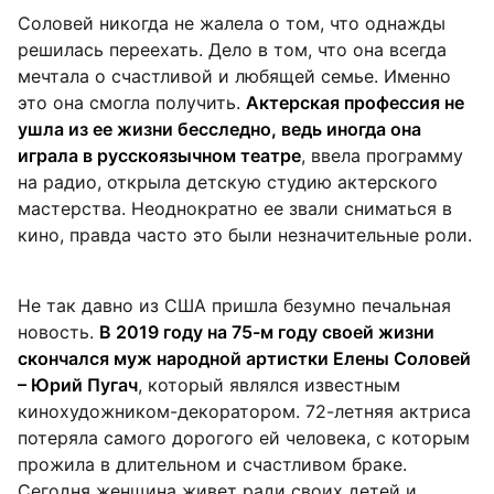
Соловей никогда не жалела о том, что однажды
решилась переехать. Дело в том, что она всегда
мечтала о счастливой и любящей семье. Именно
это она смогла получить.
Актерская профессия не
ушла из ее жизни бесследно, ведь иногда она
играла в русскоязычном театре
, ввела программу
на радио, открыла детскую студию актерского
мастерства. Неоднократно ее звали сниматься в
кино, правда часто это были незначительные роли.
Не так давно из США пришла безумно печальная
новость.
В 2019 году на 75-м году своей жизни
скончался муж народной артистки Елены Соловей
– Юрий Пугач
, который являлся известным
кинохудожником-декоратором. 72-летняя актриса
потеряла самого дорогого ей человека, с которым
прожила в длительном и счастливом браке.
Сегодня женщина живет ради своих детей и