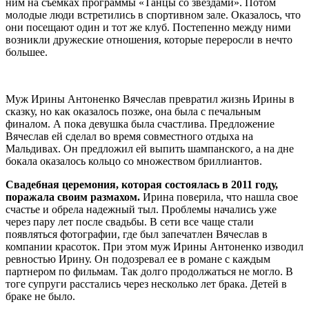
ним на съемках программы «Танцы со звездами». Потом
молодые люди встретились в спортивном зале. Оказалось, что
они посещают один и тот же клуб. Постепенно между ними
возникли дружеские отношения, которые переросли в нечто
большее.
Муж Ирины Антоненко Вячеслав превратил жизнь Ирины в
сказку, но как оказалось позже, она была с печальным
финалом. А пока девушка была счастлива. Предложение
Вячеслав ей сделал во время совместного отдыха на
Мальдивах. Он предложил ей выпить шампанского, а на дне
бокала оказалось кольцо со множеством бриллиантов.
Свадебная церемония, которая состоялась в 2011 году,
поражала своим размахом.
Ирина поверила, что нашла свое
счастье и обрела надежный тыл. Проблемы начались уже
через пару лет после свадьбы. В сети все чаще стали
появляться фотографии, где был запечатлен Вячеслав в
компании красоток. При этом муж Ирины Антоненко изводил
ревностью Ирину. Он подозревал ее в романе с каждым
партнером по фильмам. Так долго продолжаться не могло. В
тоге супруги расстались через несколько лет брака. Детей в
браке не было.