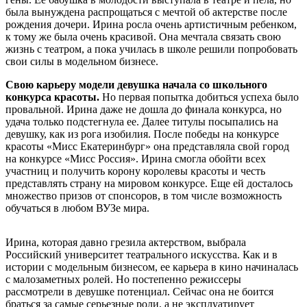
была вынуждена распрощаться с мечтой об актерстве после
рождения дочери. Ирина росла очень артистичным ребенком,
к тому же была очень красивой. Она мечтала связать свою
жизнь с театром, а пока училась в школе решили попробовать
свои силы в модельном бизнесе.
Свою карьеру модели девушка начала со школьного
конкурса красоты.
Но первая попытка добиться успеха было
провальной. Ирина даже не дошла до финала конкурса, но
удача только подстегнула ее. Далее титулы посыпались на
девушку, как из рога изобилия. После победы на конкурсе
красоты «Мисс Екатеринбург» она представляла свой город
на конкурсе «Мисс Россия». Ирина смогла обойти всех
участниц и получить корону королевы красоты и честь
представлять страну на мировом конкурсе. Еще ей досталось
множество призов от спонсоров, в том числе возможность
обучаться в любом ВУЗе мира.
Ирина, которая давно грезила актерством, выбрала
Российский университет театрального искусства. Как и в
истории с модельным бизнесом, ее карьера в кино начиналась
с малозаметных ролей. Но постепенно режиссеры
рассмотрели в девушке потенциал. Сейчас она не боится
браться за самые серьезные роли, а не эксплуатирует