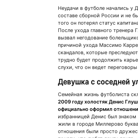
Неудачи в футболе начались у Д
составе сборной России и не бы
того он потерял статус капитан
После ухода главного тренера Г
вызвал негодование болельщико
причиной ухода Массимо Каррер
скандалов, которые преследуют
трудно будет продолжить карье
слухи, что он ведет переговор
Девушка с соседней у
Семейная жизнь футболиста скл
2009 году холостяк Денис Глуш
официально оформил отношения
избранницей Денис был знаком 
жили в городе Миллерово буква
отношения были просто дружеск