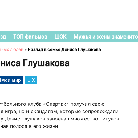
езд
ТОП фильмов
ШОК
Мужья и жены знаменито
чных людей
»
Разлад в семье Дениса Глушакова
ениса Глушакова
Мой Мир
X
тбольного клуба «Спартак» получил свою
ря игре, но и скандалам, которые сопровождали
ру Денис Глушаков завоевал множество титулов
рная полоса в его жизни.