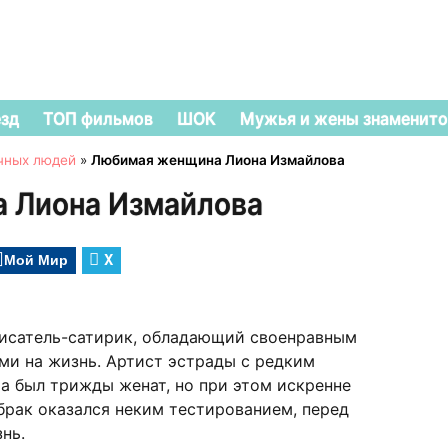
езд
ТОП фильмов
ШОК
Мужья и жены знаменито
чных людей
»
Любимая женщина Лиона Измайлова
 Лиона Измайлова
Мой Мир
X
писатель-сатирик, обладающий своенравным
ми на жизнь. Артист эстрады с редким
а был трижды женат, но при этом искренне
 брак оказался неким тестированием, перед
нь.