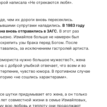
орой написала «Не отрекаются любя».
де, чем их дороги вновь пересеклись.
бывшими супругами наладились.
В 1983 году
на вновь отправились в ЗАГС.
В этот раз
рьезно. Измайлов больше не намерен был
 скрепить узы брака перед Богом. После
ставались, за исключением гастролей артиста.
юмориста нужно большое мужество?», жена
а с доброй улыбкой отвечает, что всем и во
терпение, чувство юмора. В противном случае
егорию «не сошлись характерами».
се шутки придумывает его жена, а он только
7 лет совместной жизни в семье Измайловых,
ому всю любовь и теплоту они продолжают