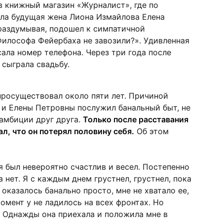
 книжный магазин «Журналист», где по
ала будущая жена Лиона Измайлова Елена
раздумывая, подошел к симпатичной
Философа Фейербаха не завозили?». Удивленная
сала номер телефона. Через три года после
 сыграла свадьбу.
просуществовал около пяти лет. Причиной
 и Елены Петровны послужил банальный быт, не
амбиции друг друга.
Только после расставания
л, что он потерял половину себя.
Об этом
 я был невероятно счастлив и весел. Постепенно
нет. Я с каждым днем грустнел, грустнел, пока
 оказалось банально просто, мне не хватало ее,
омент у не ладилось на всех фронтах. Но
. Однажды она приехала и положила мне в