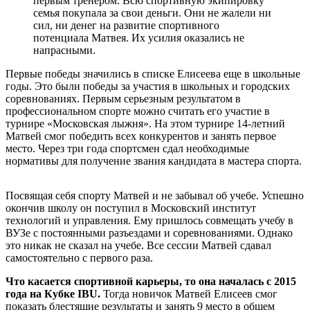
первым тренером. Всю спортивную экипировку
семья покупала за свои деньги. Они не жалели ни
сил, ни денег на развитие спортивного
потенциала Матвея. Их усилия оказались не
напрасными.
Первые победы значились в списке Елисеева еще в школьные
годы. Это были победы за участия в школьных и городских
соревнованиях. Первым серьезным результатом в
профессиональном спорте можно считать его участие в
турнире «Московская лыжня». На этом турнире 14-летний
Матвей смог победить всех конкурентов и занять первое
место. Через три года спортсмен сдал необходимые
нормативы для получение звания кандидата в мастера спорта.
Посвящая себя спорту Матвей и не забывал об учебе. Успешно
окончив школу он поступил в Московский институт
технологий и управления. Ему пришлось совмещать учебу в
ВУЗе с постоянными разъездами и соревнованиями. Однако
это никак не сказал на учебе. Все сессии Матвей сдавал
самостоятельно с первого раза.
Что касается спортивной карьеры, то она началась с 2015
года на Кубке
IBU.
Тогда новичок Матвей Елисеев смог
показать блестящие результаты и занять 9 место в общем