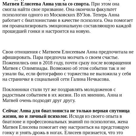
Матвея Елисеева Анна ушла со спорта.
При этом она
смогла найти свое призвание. Она окончила факультет
психологии одного из Московских ВУЗов. Теперь Анна
работает с биатлонистами в качестве психолога. Она помогает
им проанализировать эмоциональную составляющую каждой
прошедшей гонки и настроится на новую.
Свои отношения с Матвеем Елисеевым Анна предпочитала не
афишировать. Пара предпочла молчать о своем счастье.
Поженились они в 2018 году, почти сразу после возвращения
Матвея с Олимпиады. Возможно об этом событии так и не
узнали бы, если фотографию с торжества не выложила у себя
на страничке в социальной сети Галина Нечкасова.
Поклонники стали тут же поздравлять молодоженов с
радостным событием в их жизни. По их мнению, Анна и
Матвей очень подходят друг другу.
Сейчас Анна для биатлониста не только верная спутница
жизни, но и личный психолог.
Исходя из своего опыта в
биатлоне и профессиональных знаний по психологии, жена
Матвея Елисеева помогает ему настроиться на предстоящую
гонку и унять дрожь в ногах. Елисеев признается, что это