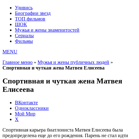
Удивись
Биографии звезд
ТОП фильмов
ШОК
Мужья и жены знаменитостей
Сериалы
Фильмы
MENU
Главное меню
»
Мужья и жены публичных людей
»
Спортивная и чуткая жена Матвея Елисеева
Спортивная и чуткая жена Матвея
Елисеева
ВКонтакте
Одноклассники
Мой Мир
X
Спортивная карьера биатлониста Матвея Елисеева была
предопределена еще до его рождения. Парень не стал идти