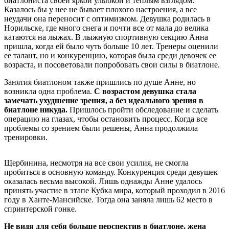
биатлониста своей яркой улыбкой и теплым взглядом.
Казалось бы у нее не бывает плохого настроения, а все
неудачи она переносит с оптимизмом. Девушка родилась в
Норильске, где много снега и почти все от мала до велика
катаются на лыжах. В лыжную спортивную секцию Анна
пришла, когда ей было чуть больше 10 лет. Тренеры оценили
ее талант, но и конкуренцию, которая была среди девочек ее
возраста, и посоветовали попробовать свои силы в биатлоне.
Занятия биатлоном также пришлись по душе Анне, но
возникла одна проблема.
С возрастом девушка стала
замечать ухудшение зрения, а без идеального зрения в
биатлоне никуда.
Пришлось пройти обследование и сделать
операцию на глазах, чтобы остановить процесс. Когда все
проблемы со зрением были решены, Анна продолжила
тренировки.
Щербинина, несмотря на все свои усилия, не смогла
пробиться в основную команду. Конкуренция среди девушек
оказалась весьма высокой. Лишь однажды Анне удалось
принять участие в этапе Кубка мира, который проходил в 2016
году в Ханте-Мансийске. Тогда она заняла лишь 62 место в
спринтерской гонке.
Не видя для себя больше перспектив в биатлоне, жена