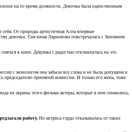
еплохие на то время должности. Девочка была единственным
от себя. От природы артистичная Алла впервые
стях девочки. Там юная Ларионова повстречалась с Зиновием
няться в кино. Девушка с радостью откликнулась на это
ссии с монологом она забыла все слова и не была допущена к
ь председателю приемной комиссии. И только его жена, тоже
ода на экраны этого фильма актеры, которые в нем снимались,
редлагали работу.
Но актриса гордо отказывалась от таких