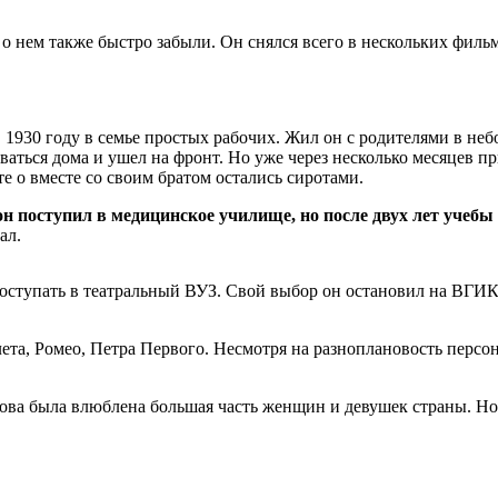
о нем также быстро забыли. Он снялся всего в нескольких фильм
1930 году в семье простых рабочих. Жил он с родителями в неб
аваться дома и ушел на фронт. Но уже через несколько месяцев п
те о вместе со своим братом остались сиротами.
он поступил в медицинское училище, но после двух лет учеб
ал.
оступать в театральный ВУЗ. Свой выбор он остановил на ВГИКе
лета, Ромео, Петра Первого. Несмотря на разноплановость персо
ова была влюблена большая часть женщин и девушек страны. Но