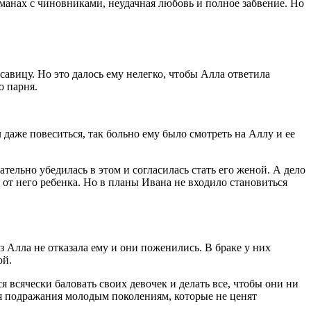
оманах с чиновниками, неудачная любовь и полное забвение. Но
вицу. Но это далось ему нелегко, чтобы Алла ответила
о парня.
даже повеситься, так больно ему было смотреть на Аллу и ее
тельно убедилась в этом и согласилась стать его женой. А дело
 от него ребенка. Но в планы Ивана не входило становиться
з Алла не отказала ему и они поженились. В браке у них
ой.
я всячески баловать своих девочек и делать все, чтобы они ни
ля подражания молодым поколениям, которые не ценят