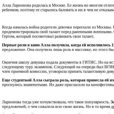
Алла Ларионова родилась в Москве. Ее жизнь во многом отлич
ребенком, поэтому ее старались баловать и ни в чем не отказыв
Когда началась война родители девочки переехали из Москвы. Е
продемонстрировала свой талант перед раненными военными. О
Гертом, который посоветовал развивать свои талант.
Первые роли в кино Алла получила, когда ей исполнилось 15
предложение. Она получила лишь роль в массовке, но этого бы
Окончив школу девушка подала документы в ГИТИС. Но на всту
следующему туру экзаменов. Следующий на очереди был ВГИК. 
член приемной комиссии, уговорила принять талантливую деву
Еще студенткой Алла сыграла роль, которая принесла ей из
проснулись знаменитыми. Их даже пригласили на кинофестивал
Ларионова тогда уже почувствовала, что такое популярность.
З
предложений, о чем сожалела всю свою жизнь. Но в то время др