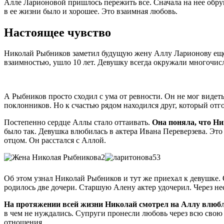
Алле Ларионовой пришлось пережить все. Сначала на нее обруш
в ее жизни было и хорошее. Это взаимная любовь.
Настоящее чувство
Николай Рыбников заметил будущую жену Аллу Ларионову еще с
взаимностью, ушло 10 лет. Девушку всегда окружали многочисл
А Рыбников просто сходил с ума от ревности. Он не мог видет
поклонников. Но к счастью рядом находился друг, который отго
Постепенно сердце Аллы стало оттаивать.
Она поняла, что Ни
было так. Девушка влюбилась в актера Ивана Переверзева. Это
отцом. Он расстался с Аллой.
Об этом узнал Николай Рыбников и тут же приехал к девушке. О
родилось две дочери. Старшую Алену актер удочерил. Через не
На протяжении всей жизни Николай смотрел на Аллу влюбл
в чем не нуждались. Супруги пронесли любовь через всю свою
отношения.