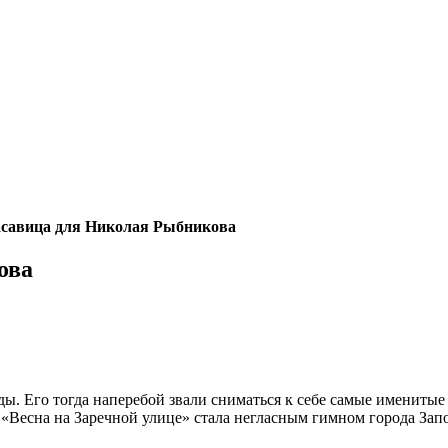
асавица для Николая Рыбникова
ова
ды. Его тогда наперебой звали сниматься к себе самые имениты
 «Весна на Заречной улице» стала негласным гимном города Запо