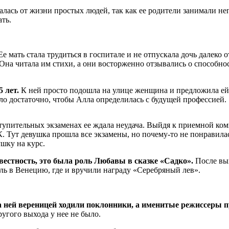
алась от жизни простых людей, так как ее родители занимали н
ать.
е мать стала трудиться в госпитале и не отпускала дочь далеко 
на читала им стихи, а они восторженно отзывались о способно
 лет.
К ней просто подошла на улице женщина и предложила ей с
ло достаточно, чтобы Алла определилась с будущей профессией.
пительных экзаменах ее ждала неудача. Выйдя к приемной коми
Тут девушка прошла все экзамены, но почему-то не понравилас
шку на курс.
вестность, это была роль Любавы в сказке «Садко».
После вых
ь в Венецию, где и вручили награду «Серебряный лев».
а ней вереницей ходили поклонники, а именитые режиссеры п
угого выхода у нее не было.