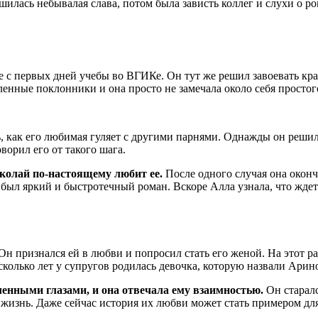
илась небывалая слава, потом была зависть коллег и слухи о р
 первых дней учебы во ВГИКе. Он тут же решил завоевать краса
енные поклонники и она просто не замечала около себя простог
ь, как его любимая гуляет с другими парнями. Однажды он решил 
ворил его от такого шага.
колай по-настоящему любит ее.
После одного случая она оконча
 был яркий и быстротечный роман. Вскоре Алла узнала, что ждет
н признался ей в любви и попросил стать его женой. На этот ра
сколько лет у супругов родилась девочка, которую назвали Арин
енными глазами, и она отвечала ему взаимностью.
Он старалс
 жизнь. Даже сейчас история их любви может стать примером д