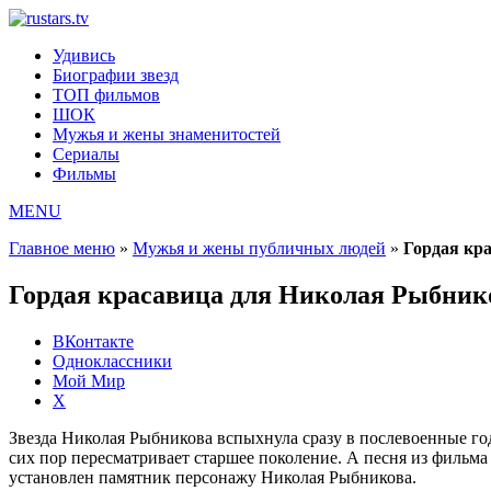
Удивись
Биографии звезд
ТОП фильмов
ШОК
Мужья и жены знаменитостей
Сериалы
Фильмы
MENU
Главное меню
»
Мужья и жены публичных людей
»
Гордая кр
Гордая красавица для Николая Рыбник
ВКонтакте
Одноклассники
Мой Мир
X
Звезда Николая Рыбникова вспыхнула сразу в послевоенные го
сих пор пересматривает старшее поколение. А песня из фильма
установлен памятник персонажу Николая Рыбникова.