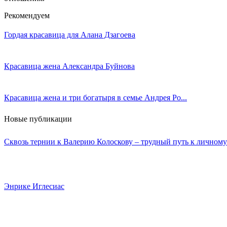
Рекомендуем
Гордая красавица для Алана Дзагоева
Красавица жена Александра Буйнова
Красавица жена и три богатыря в семье Андрея Ро...
Новые публикации
Сквозь тернии к Валерию Колоскову – трудный путь к личному
Энрике Иглесиас