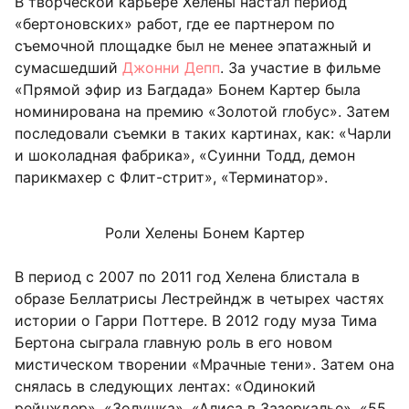
В творческой карьере Хелены настал период
«бертоновских» работ, где ее партнером по
съемочной площадке был не менее эпатажный и
сумасшедший
Джонни Депп
. За участие в фильме
«Прямой эфир из Багдада» Бонем Картер была
номинирована на премию «Золотой глобус». Затем
последовали съемки в таких картинах, как: «Чарли
и шоколадная фабрика», «Суинни Тодд, демон
парикмахер с Флит-стрит», «Терминатор».
Роли Хелены Бонем Картер
В период с 2007 по 2011 год Хелена блистала в
образе Беллатрисы Лестрейндж в четырех частях
истории о Гарри Поттере. В 2012 году муза Тима
Бертона сыграла главную роль в его новом
мистическом творении «Мрачные тени». Затем она
снялась в следующих лентах: «Одинокий
рейнждер», «Золушка», «Алиса в Зазеркалье», «55