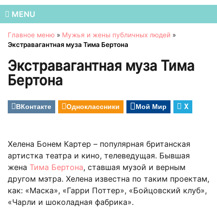
MENU
Главное меню
»
Мужья и жены публичных людей
»
Экстравагантная муза Тима Бертона
Экстравагантная муза Тима
Бертона
ВКонтакте
Одноклассники
Мой Мир
X
Хелена Бонем Картер – популярная британская
артистка театра и кино, телеведущая. Бывшая
жена
Тима Бертона
, ставшая музой и верным
другом мэтра. Хелена известна по таким проектам,
как: «Маска», «Гарри Поттер», «Бойцовский клуб»,
«Чарли и шоколадная фабрика».