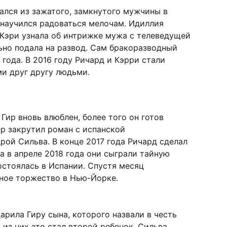
ался из зажатого, замкнутого мужчины в
 научился радоваться мелочам. Идиллия
а Кэри узнала об интрижке мужа с телеведущей
ьно подала на развод. Сам бракоразводный
 года. В 2016 году Ричард и Кэрри стали
и друг другу людьми.
 Гир вновь влюблен, более того он готов
р закрутил роман с испанской
ой Сильва. В конце 2017 года Ричард сделал
а в апреле 2018 года они сыграли тайную
остоялась в Испании. Спустя месяц
ное торжество в Нью-Йорке.
арила Гиру сына, которого назвали в честь
 из них это стал второй ребенок. Сильва