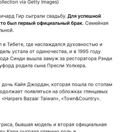
ollection via Getty Images)
ичард Гир сыграли свадьбу.
Для успешной
это был первый официальный брак.
Семейная
льной.
 в Тибете, где наслаждался духовностью и
ель устала от одиночества, и в 1995 году
 года Синди вышла замуж за ресторатора Рэнди
уфорд родила сына Пресли Уолкера.
ь дочь Кайя Джордан, которая пошла по стопам
одолжает появляться на обложках глянцевых
, «Harpers Bazaar Taiwan», «Town&Country».
триса, бывшая модель и вторая официальная
оду Кэри сыграла главную роль в