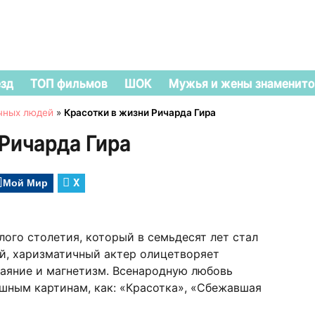
езд
ТОП фильмов
ШОК
Мужья и жены знаменито
чных людей
»
Красотки в жизни Ричарда Гира
 Ричарда Гира
Мой Мир
X
лого столетия, который в семьдесят лет стал
ый, харизматичный актер олицетворяет
аяние и магнетизм. Всенародную любовь
шным картинам, как: «Красотка», «Сбежавшая