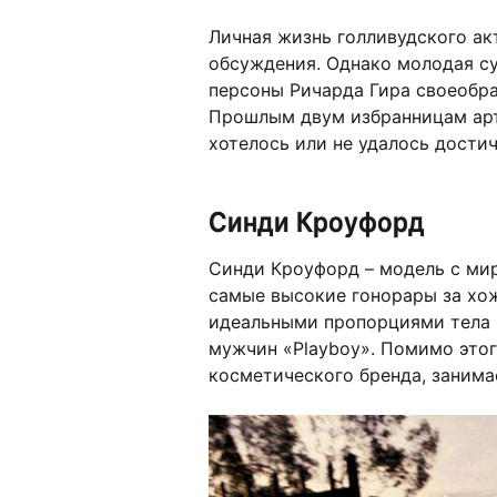
Личная жизнь голливудского ак
обсуждения. Однако молодая су
персоны Ричарда Гира своеобра
Прошлым двум избранницам арт
хотелось или не удалось достич
Синди Кроуфорд
Синди Кроуфорд – модель с мир
самые высокие гонорары за хож
идеальными пропорциями тела п
мужчин «Playboy». Помимо это
косметического бренда, занима