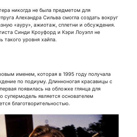
тера никогда не была предметом для
пруга Алехандра Сильва смогла создать вокруг
зную «ауру», ажиотаж, сплетни и обсуждения.
иста Синди Кроуфорд и Кэри Лоуэпл не
ь такого уровня хайпа.
овым именем, которая в 1995 году получала
дение по подиуму. Длинноногая красавицы с
ервая появилась на обложке глянца для
го супермодель является основателем
ется благотворительностью.