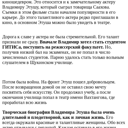
киношедевром. Это относится и к замечательному актеру
Владимиру Этушу, который сыграл товарища Саахова.
Съемки в этом фильме стали началом популярности в его
карьере. До этого талантливого актера редко приглашали в
кино, в основном Этуша можно было увидеть в театре.
Дорога к славе у актера не была стремительной. Его талант
признали не сразу.
Вначале Владимир хотел стать студентом
ГИТИСа, поступить на режиссерский факультет.
Но,
получив низкий бал на экзаменах, он не попал в число
зачисленных студентов. Парню удалось стать только вольным
слушателем в Щукинском училище.
Потом была война. На фронт Этуш пошел добровольцем.
После возвращения домой он не оставил свою мечту
посвятить себя искусству. Он продолжил учебу, а после
окончания училища попал в театр имени Вахтангова, где
проработал всю жизнь
Творческая биография Владимира Этуша была очень
длительной и плодотворной, как и личная жизнь.
Его
всегда окружали красивые и талантливые женщины. Обо всех
актер отзывался с теплотой. Каждая оставила в его жизни