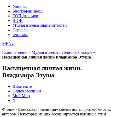
Удивись
Биографии звезд
ТОП фильмов
ШОК
Мужья и жены знаменитостей
Сериалы
Фильмы
MENU
Главное меню
»
Мужья и жены публичных людей
»
Насыщенная личная жизнь Владимира Этуша
Насыщенная личная жизнь
Владимира Этуша
ВКонтакте
Одноклассники
Мой Мир
X
Фильм «Кавказская пленница» сделал популярными многих
актеров. Некоторые из них ассоциируются именно с этим