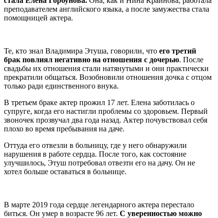
стала Елена Горбунова.
Она, как и Нина Крайнова, работала
преподавателем английского языка, а после замужества стала
помощницей актера.
Те, кто знал Владимира Этуша, говорили, что
его третий
брак повлиял негативно на отношения с дочерью
. После
свадьбы их отношения стали натянутыми и они практически
прекратили общаться. Возобновили отношения дочка с отцом
только ради единственного внука.
В третьем браке актер прожил 17 лет. Елена заботилась о
супруге, когда его настигли проблемы со здоровьем. Первый
звоночек прозвучал два года назад. Актер почувствовал себя
плохо во время пребывания на даче.
Оттуда его отвезли в больницу, где у него обнаружили
нарушения в работе сердца. После того, как состояние
улучшилось, Этуш потребовал отвезти его на дачу. Он не
хотел больше оставаться в больнице.
В марте 2019 года сердце легендарного актера перестало
биться. Он умер в возрасте 96 лет.
С уверенностью можно