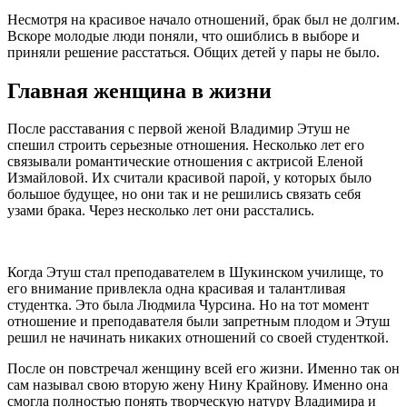
Несмотря на красивое начало отношений, брак был не долгим.
Вскоре молодые люди поняли, что ошиблись в выборе и
приняли решение расстаться. Общих детей у пары не было.
Главная женщина в жизни
После расставания с первой женой Владимир Этуш не
спешил строить серьезные отношения. Несколько лет его
связывали романтические отношения с актрисой Еленой
Измайловой. Их считали красивой парой, у которых было
большое будущее, но они так и не решились связать себя
узами брака. Через несколько лет они расстались.
Когда Этуш стал преподавателем в Шукинском училище, то
его внимание привлекла одна красивая и талантливая
студентка. Это была Людмила Чурсина. Но на тот момент
отношение и преподавателя были запретным плодом и Этуш
решил не начинать никаких отношений со своей студенткой.
После он повстречал женщину всей его жизни. Именно так он
сам называл свою вторую жену Нину Крайнову. Именно она
смогла полностью понять творческую натуру Владимира и