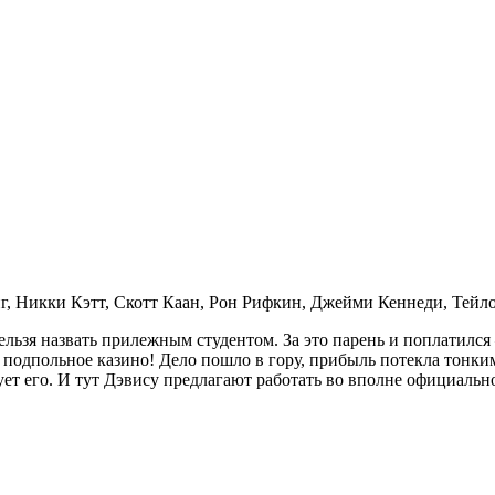
, Никки Кэтт, Скотт Каан, Рон Рифкин, Джейми Кеннеди, Тейло
ьзя назвать прилежным студентом. За это парень и поплатился —
л подпольное казино! Дело пошло в гору, прибыль потекла тонки
рует его. И тут Дэвису предлагают работать во вполне официаль