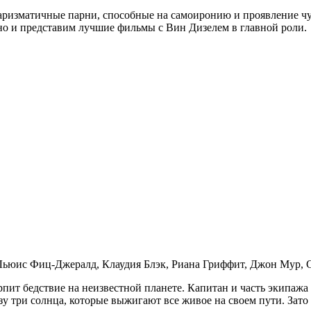
аризматичные парни, способные на самоиронию и проявление чув
ьно и представим лучшие фильмы с Вин Дизелем в главной роли.
 Льюис Фиц-Джералд, Клаудия Блэк, Риана Гриффит, Джон Мур, 
рпит бедствие на неизвестной планете. Капитан и часть экипаж
у три солнца, которые выжигают все живое на своем пути. Зато 