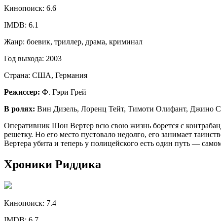
Кинопоиск:
6.6
IMDB:
6.1
Жанр:
боевик, триллер, драма, криминал
Год выхода:
2003
Страна:
США, Германия
Режиссер:
Ф. Гэри Грей
В ролях:
Вин Дизель, Лоренц Тейт, Тимоти Олифант, Джино С
Оперативник Шон Вертер всю свою жизнь борется с контрабан
решетку. Но его место пустовало недолго, его занимает таинс
Вертера убита и теперь у полицейского есть один путь — самом
Хроники Риддика
Кинопоиск:
7.4
IMDB:
6.7