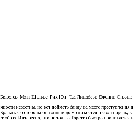
Брюстер, Мэтт Шульце, Рик Юн, Чэд Линдберг, Джонни Стронг, 
ости известны, но вот поймать банду на месте преступления н
райан. Со стороны он гонщик до мозга костей и свой парень, к
от образ. Интересно, что не только Торетто быстро проникаетс