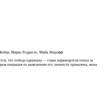
 Кобер, Марко Родригес, Майк Морофф
я, что победа одержана — глава наркокартеля попал за
едная операция по выяснению его личности провалена, жена