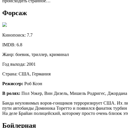
происходить странное…
Форсаж
Кинопоиск:
7.7
IMDB:
6.8
Жанр:
боевик, триллер, криминал
Год выхода:
2001
Страна:
США, Германия
Режиссер:
Роб Коэн
В ролях:
Пол Уокер, Вин Дизель, Мишель Родригес, Джордана 
Банда неуловимых воров-гонщиков терроризирует США. Их личн
пути автобанды Доминика Торетто и появился фанатик турбин Б
На деле Брайан полицейский, которому просто очень близок эт
Бойлерная