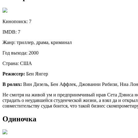
Кинопоиск:
7
IMDB:
7
Жанр:
триллер, драма, криминал
Год выхода:
2000
Страна:
США
Режиссер:
Бен Янгер
В ролях:
Вин Дизель, Бен Аффлек, Джованни Рибизи, Ниа Лонг
Не смотря на живой ум и предприимчивый нрав Сета Дэвиса нел
страдать о неудавшейся студенческой жизни, а взял да и откры
совместительству судья боится, что такой бизнес скомпромети
Одиночка