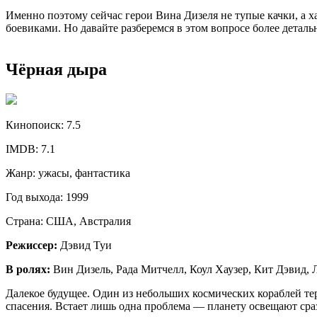
Именно поэтому сейчас герои Вина Дизеля не тупые качки, а х
боевиками. Но давайте разберемся в этом вопросе более детал
Чёрная дыра
Кинопоиск:
7.5
IMDB:
7.1
Жанр:
ужасы, фантастика
Год выхода:
1999
Страна:
США, Австралия
Режиссер:
Дэвид Туи
В ролях:
Вин Дизель, Рада Митчелл, Коул Хаузер, Кит Дэвид,
Далекое будущее. Один из небольших космических кораблей те
спасения. Встает лишь одна проблема — планету освещают сраз