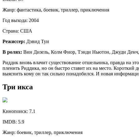
Жанр:
фантастика, боевик, триллер, приключения
Год выхода:
2004
Страна:
США
Режиссер:
Дэвид Туи
В ролях:
Вин Дизель, Колм Фиор, Тэнди Ньютон, Джуди Денч, 
Риддик вновь влачит существование отшельника, правда на этот
пленить Риддика, но он быстро ставит их на место. Короткий 
выяснить кому он так сильно понадобился. И новая информация
Три икса
Кинопоиск:
7.1
IMDB:
5.9
Жанр:
боевик, триллер, приключения