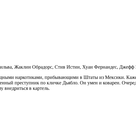
ильва, Жаклин Обрадорс, Стив Истин, Хуан Фернандес, Джефф
дными наркотиками, прибывающими в Штаты из Мексики. Кажетс
твенный преступник по кличке Дьябло. Он умен и коварен. Очер
у внедриться в картель.