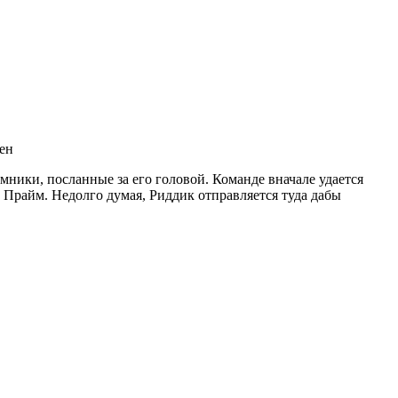
ен
емники, посланные за его головой. Команде вначале удается
 Прайм. Недолго думая, Риддик отправляется туда дабы