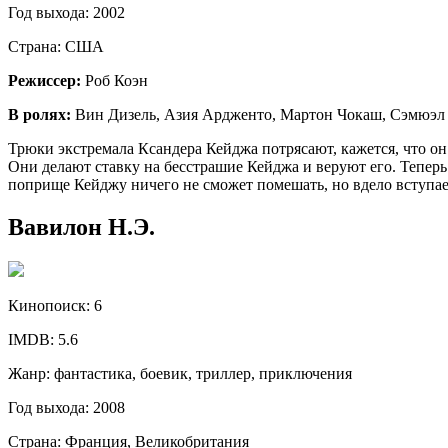
Год выхода:
2002
Страна:
США
Режиссер:
Роб Коэн
В ролях:
Вин Дизель, Азия Ардженто, Мартон Чокаш, Сэмюэл 
Трюки экстремала Ксандера Кейджа потрясают, кажется, что он 
Они делают ставку на бесстрашие Кейджа и веруют его. Теперь 
поприще Кейджу ничего не сможет помешать, но вдело вступа
Вавилон Н.Э.
Кинопоиск:
6
IMDB:
5.6
Жанр:
фантастика, боевик, триллер, приключения
Год выхода:
2008
Страна:
Франция, Великобритания