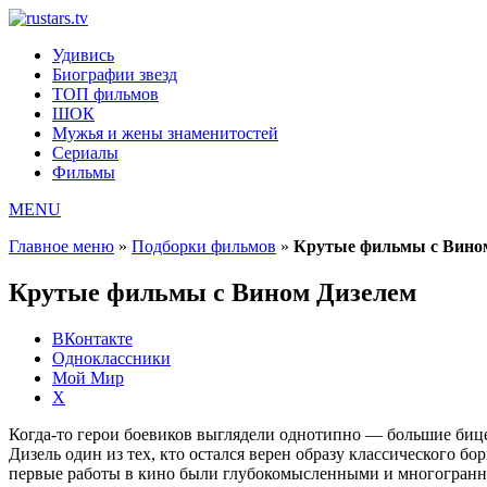
Удивись
Биографии звезд
ТОП фильмов
ШОК
Мужья и жены знаменитостей
Сериалы
Фильмы
MENU
Главное меню
»
Подборки фильмов
»
Крутые фильмы с Вино
Крутые фильмы с Вином Дизелем
ВКонтакте
Одноклассники
Мой Мир
X
Когда-то герои боевиков выглядели однотипно — большие бице
Дизель один из тех, кто остался верен образу классического бо
первые работы в кино были глубокомысленными и многогран