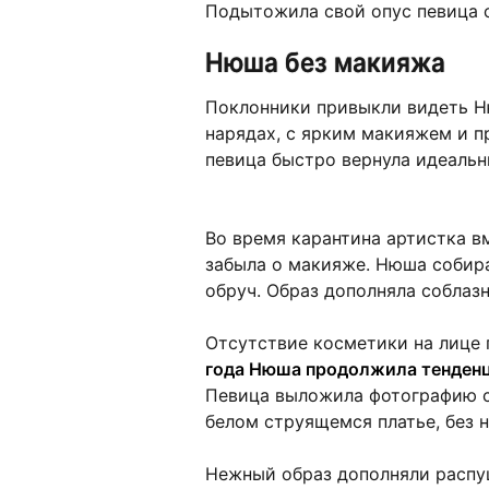
Подытожила свой опус певица с
Нюша без макияжа
Поклонники привыкли видеть Н
нарядах, с ярким макияжем и 
певица быстро вернула идеаль
Во время карантина артистка в
забыла о макияже. Нюша собира
обруч. Образ дополняла собла
Отсутствие косметики на лице 
года Нюша продолжила тенденц
Певица выложила фотографию с
белом струящемся платье, без н
Нежный образ дополняли распу