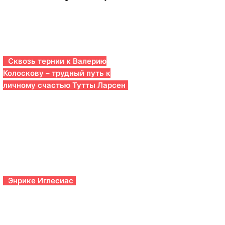
Сквозь тернии к Валерию
Колоскову – трудный путь к
личному счастью Тутты Ларсен
Энрике Иглесиас