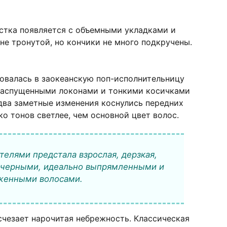
стка появляется с объемными укладками и
не тронутой, но кончики не много подкручены.
овалась в заокеанскую поп-исполнительницу
 распущенными локонами и тонкими косичками
Едва заметные изменения коснулись передних
о тонов светлее, чем основной цвет волос.
ителями предстала взрослая, дерзкая,
с черными, идеально выпрямленными и
женными волосами.
счезает нарочитая небрежность. Классическая