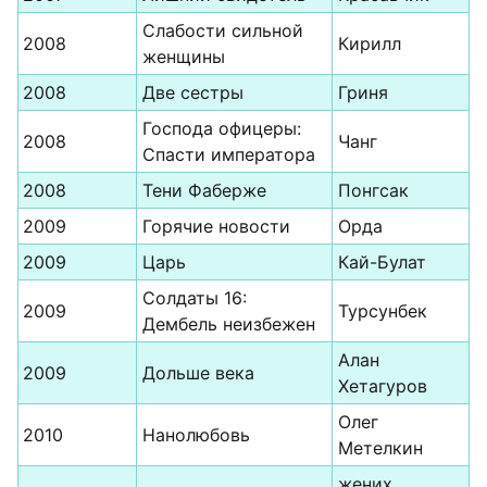
Слабости сильной
2008
Кирилл
женщины
2008
Две сестры
Гриня
Господа офицеры:
2008
Чанг
Спасти императора
2008
Тени Фаберже
Понгсак
2009
Горячие новости
Орда
2009
Царь
Кай-Булат
Солдаты 16:
2009
Турсунбек
Дембель неизбежен
Алан
2009
Дольше века
Хетагуров
Олег
2010
Нанолюбовь
Метелкин
жених