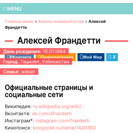
MENU
Главное меню
»
Анкеты знаменитостей
»
Алексей
Франдетти
Алексей Франдетти
День рождения:
15.01.1984
ВКонтакте
Одноклассники
Мой Мир
X
Город:
Ташкент, Узбекистан
Семья:
женат
Официальные страницы и
социальные сети
Википедия:
ru.wikipedia.org/wiki/…
Вконтакте:
vk.com/afrandetti
Инстаграм*:
instagram.com/frandetti
Кинопоиск:
kinopoisk.ru/name/1420362