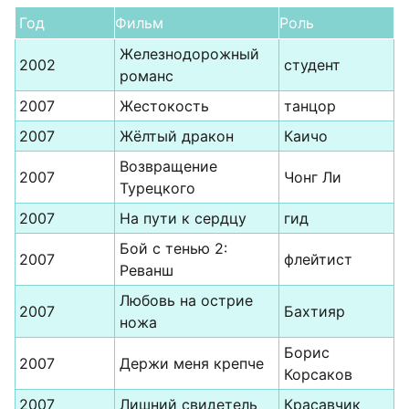
Год
Фильм
Роль
Железнодорожный
2002
студент
романс
2007
Жестокость
танцор
2007
Жёлтый дракон
Каичо
Возвращение
2007
Чонг Ли
Турецкого
2007
На пути к сердцу
гид
Бой с тенью 2:
2007
флейтист
Реванш
Любовь на острие
2007
Бахтияр
ножа
Борис
2007
Держи меня крепче
Корсаков
2007
Лишний свидетель
Красавчик