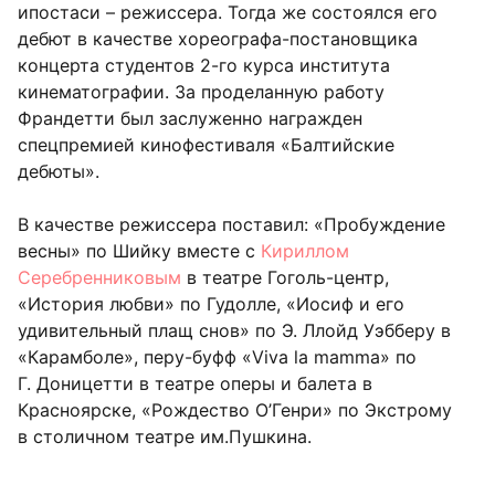
ипостаси – режиссера. Тогда же состоялся его
дебют в качестве хореографа-постановщика
концерта студентов 2-го курса института
кинематографии. За проделанную работу
Франдетти был заслуженно награжден
спецпремией кинофестиваля «Балтийские
дебюты».
В качестве режиссера поставил: «Пробуждение
весны» по Шийку вместе с
Кириллом
Серебренниковым
в театре Гоголь-центр,
«История любви» по Гудолле, «Иосиф и его
удивительный плащ снов» по Э. Ллойд Уэбберу в
«Карамболе», перу-буфф «Viva la mamma» по
Г. Доницетти в театре оперы и балета в
Красноярске, «Рождество О’Генри» по Экстрому
в столичном театре им.Пушкина.