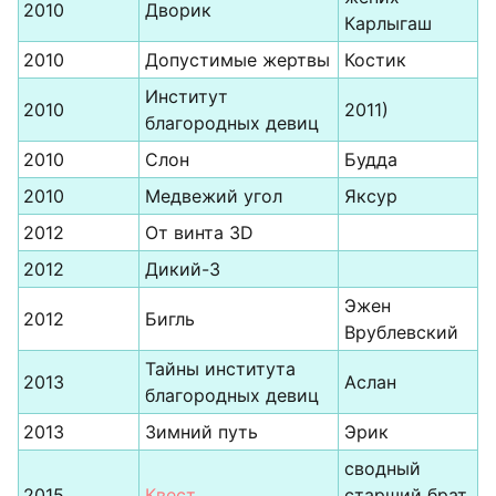
2010
Дворик
Карлыгаш
2010
Допустимые жертвы
Костик
Институт
2010
2011)
благородных девиц
2010
Слон
Будда
2010
Медвежий угол
Яксур
2012
От винта 3D
2012
Дикий-3
Эжен
2012
Бигль
Врублевский
Тайны института
2013
Аслан
благородных девиц
2013
Зимний путь
Эрик
сводный
2015
Квест
старший брат