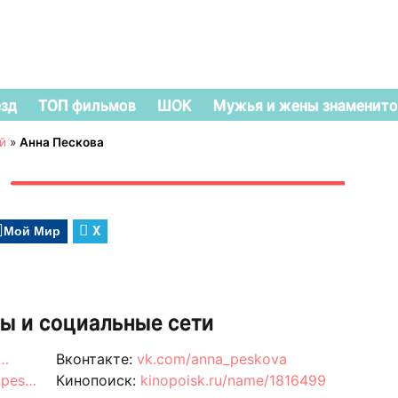
езд
ТОП фильмов
ШОК
Мужья и жены знаменито
й
»
Анна Пескова
Мой Мир
X
ы и социальные сети
/…
Вконтакте:
vk.com/anna_peskova
.pes…
Кинопоиск:
kinopoisk.ru/name/1816499