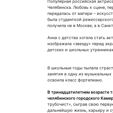
Популярная российская актрис
Челябинска. Любовь к сцене, п
передалась от матери – искусс
была студенткой режиссерского
получила не в Москве, а в Сан
Анна с детства хотела стать ак
изображала «звезду» перед экр
детских и школьных утренниках
В школьные годы пылала страст
занятия в одну из музыкальных
освоила класс фортепиано.
В тринадцатилетнем возрасте т
челябинского городского Каме
трубочист», сыграв свою перву
дальнейшую жизнь, карьеру и с