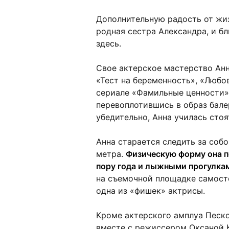
Дополнительную радость от жиз
родная сестра Александра, и б
здесь.
Свое актерское мастерство Анн
«Тест на беременность», «Любов
сериале «Фамильные ценности»,
перевоплотившись в образ бале
убедительно, Анна училась стоя
Анна старается следить за собо
метра.
Физическую форму она п
пору года и лыжными прогулка
на съемочной площадке самосто
одна из «фишек» актрисы.
Кроме актерского амплуа Песко
вместе с режиссером Оксаной 