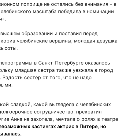
зионном поприще не остались без внимания – в
челябинского масштаба победила в номинации
я».
 высшем образовании и поставил перед
окорив челябинские вершины, молодая девушка
высоты.
лепрограммы в Санкт-Петербурге оказалось
кольку младшая сестра также уезжала в город
 Радость сестер от того, что не надо
выми.
кой сладкой, какой выглядела с челябинских
долгосрочное сотрудничество, прекратил
ие Анна не захотела, мечтала о ролях в театре
евозможных кастингах актрис в Питере, но
рывалась.