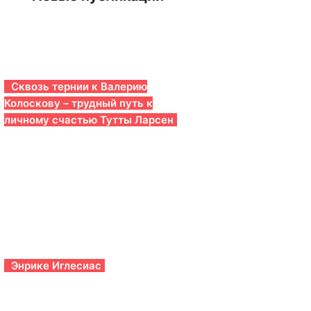
Сквозь тернии к Валерию
Колоскову – трудный путь к
личному счастью Тутты Ларсен
Энрике Иглесиас