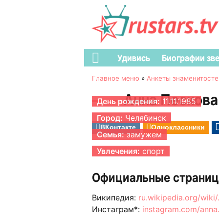
Удивись
Биографии зв
Главное меню
»
Анкеты знаменитосте
Анна Пескова
День рождения:
11.11.1985
Город:
Челябинск
ВКонтакте
Одноклассники
Семья:
замужем
Увлечения:
спорт
Официальные страниц
Википедия:
ru.wikipedia.org/wiki
Инстаграм*:
instagram.com/anna