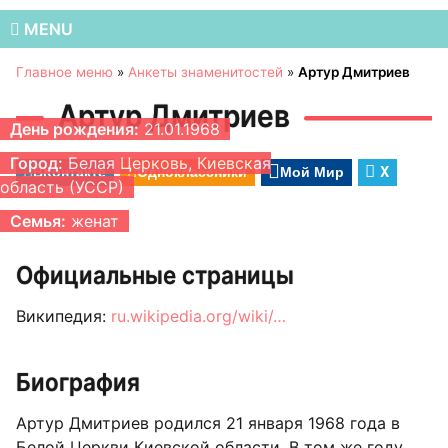
MENU
Главное меню
»
Анкеты знаменитостей
»
Артур Дмитриев
Артур Дмитриев
День рождения:
21.01.1968
Город:
Белая Церковь, Киевская
ВКонтакте
Одноклассники
Мой Мир
X
область (УССР)
Семья:
женат
Официальные страницы
Википедия:
ru.wikipedia.org/wiki/…
Биография
Артур Дмитриев родился 21 января 1968 года в
Белой Церкви Киевской области. В том же году